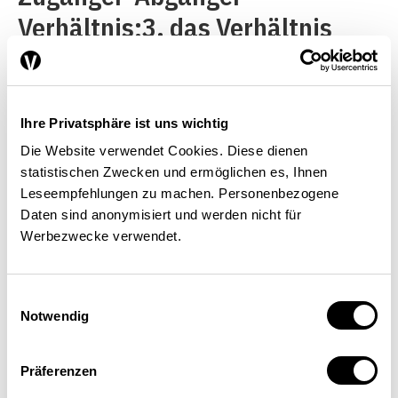
Verhältnis;3. das Verhältnis
zwischen offenen Stellen und
Arbeitslosen (UV-Verhältnis);4.
die Migrationsentwicklung. Als
Ihre Privatsphäre ist uns wichtig
einen dieser zentralen
Die Website verwendet Cookies. Diese dienen
statistischen Zwecken und ermöglichen es, Ihnen
Indikatoren zum
Leseempfehlungen zu machen. Personenbezogene
Fachkräftemangel sehen wir
Daten sind anonymisiert und werden nicht für
Werbezwecke verwendet.
also eine hohe
Migration.
Die
zugrundeliegende These ist,
Einwilligungsauswahl
dass Migration in die Schweiz
Notwendig
weitgehend nachfragegetrieben
ist
Präferenzen