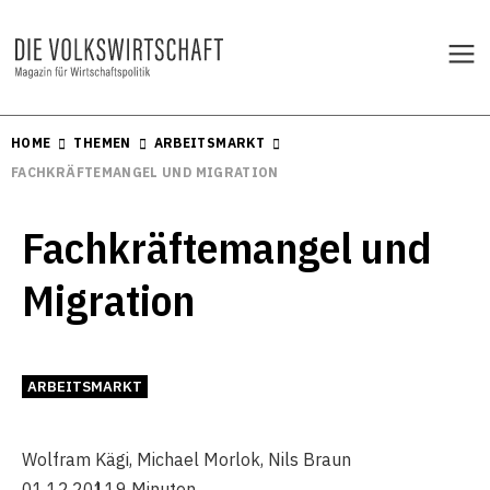
HOME
THEMEN
ARBEITSMARKT
FACHKRÄFTEMANGEL UND MIGRATION
Fachkräftemangel und
Migration
ARBEITSMARKT
Wolfram Kägi
,
Michael Morlok
,
Nils Braun
01.12.2011
9 Minuten