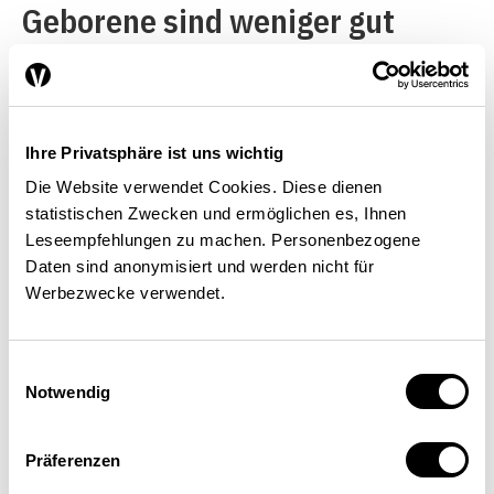
Geborene sind weniger gut
dokumentiert). Jeder
internationale Vergleich ist
indes mit einem qualitativen
Ihre Privatsphäre ist uns wichtig
oder quantitativen Verlust jener
Die Website verwendet Cookies. Diese dienen
Informationen verbunden,
statistischen Zwecken und ermöglichen es, Ihnen
Leseempfehlungen zu machen. Personenbezogene
welche nationale Spezialitäten
Daten sind anonymisiert und werden nicht für
darstellen. Das ist in der
Werbezwecke verwendet.
Schweiz der Fall für das
föderale System, die
Einwilligungsauswahl
Notwendig
Zuständigkeiten der Kantone im
Bereich Einwanderung und
Präferenzen