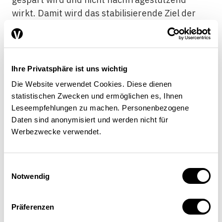
wirkt. Damit wird das stabilisierende Ziel der
Politik durchkreuzt.Damit die Finanzpolitik eine
konjunkturstabilisierende Wirkung hat, müssen
die Massnahmen der Regel der 3-T genügen:
Sie müssen zielgerichtet (targeted) sein, zur
Ihre Privatsphäre ist uns wichtig
richtigen Zeit wirken (timely) und
Die Website verwendet Cookies. Diese dienen
vorübergehender Art sein (temporary).
statistischen Zwecken und ermöglichen es, Ihnen
Mitnahmeeffekte und die administrative
Leseempfehlungen zu machen. Personenbezogene
Belastung sollten klein gehalten werden.
Daten sind anonymisiert und werden nicht für
Werbezwecke verwendet.
Schliesslich müssen auch die verzerrenden
Effekte im Auge behalten werden. Ein wichtiges
Kriterium für die Eignung als
Einwilligungsauswahl
konjunkturstabilisierende Massnahme ist
Notwendig
zudem die Konformität mit übergeordneten
wirtschaftspolitischen Zielen. Hierbei geht es
Präferenzen
insbesondere um die Vermeidung von