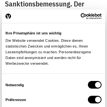
Sanktionsbemessung. Der
Einzug der Kartellrente ist in
jedem Fall vorgesehen. Neu
sollen auch Endkunden zur
Ihre Privatsphäre ist uns wichtig
zivilrechtlichen Durchsetzung
Die Website verwendet Cookies. Diese dienen
ihrer Ansprüche aus
statistischen Zwecken und ermöglichen es, Ihnen
Leseempfehlungen zu machen. Personenbezogene
Kartellrechtsverstössen
Daten sind anonymisiert und werden nicht für
ermächtigt werden. Welche
Werbezwecke verwendet.
Bedeutung diese Ausweitung
der Klagelegitimation je
Einwilligungsauswahl
Notwendig
erreichen wird, ist jedoch offen.
Die Verhängung einer
Präferenzen
Verwaltungssanktion gegen das