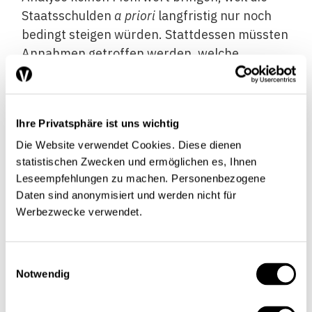
Staatsschulden
a priori
langfristig nur noch
bedingt steigen würden. Stattdessen müssten
Annahmen getroffen werden, welche
Ausgaben zur Einhaltung der Fiskalregeln zu
kürzen bzw. welche Einnahmen zu erhöhen
wären.Die Langfristperspektiven projizieren –
Ihre Privatsphäre ist uns wichtig
im Einklang mit der in der EU verwendeten
Die Website verwendet Cookies. Diese dienen
Methodik – diejenigen Bereiche des Staates
statistischen Zwecken und ermöglichen es, Ihnen
speziell, welche von der demografischen
Leseempfehlungen zu machen. Personenbezogene
Entwicklung massgeblich beeinflusst werden.
Daten sind anonymisiert und werden nicht für
Im Sinne einer Bestandesaufnahme und in
Werbezwecke verwendet.
Anlehnung an diesbezügliche internationale
Standards
Z.B. EU-Kommission (2009). werden die
Einwilligungsauswahl
Notwendig
längerfristigen Auswirkungen der heutigen
Politik abgeschätzt (sog.
No-Policy-Change-