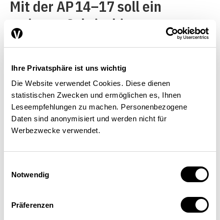
Mit der AP 14–17 soll ein
weiterer Schritt hin zur
Ökologisierung der
Landwirtschaft unternommen
Ihre Privatsphäre ist uns wichtig
werden. Es handelt sich – neben
Die Website verwendet Cookies. Diese dienen
der Einführung neuer
statistischen Zwecken und ermöglichen es, Ihnen
Massnahmen – um die
Leseempfehlungen zu machen. Personenbezogene
Daten sind anonymisiert und werden nicht für
angekündigte Erhöhung der
Werbezwecke verwendet.
meisten Beiträge für
ökologische Leistungen. Auch
Einwilligungsauswahl
Notwendig
die extensiven
Produktionssysteme werden
Präferenzen
stark gefördert und auf die