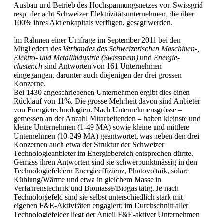
Ausbau und Betrieb des Hochspannungsnetzes von Swissgrid
resp. der acht Schweizer Elektrizitätsunternehmen, die über
100% ihres Aktienkapitals verfügen, gesagt werden.
Im Rahmen einer Umfrage im September 2011 bei den
Mitgliedern des
Verbandes des Schweizerischen Maschinen-,
Elektro- und Metallindustrie (Swissmem)
und
Energie-
cluster.ch
sind Antworten von 161 Unternehmen
eingegangen, darunter auch diejenigen der drei grossen
Konzerne.
Bei 1430 angeschriebenen Unternehmen ergibt dies einen
Rücklauf von 11%. Die grosse Mehrheit davon sind Anbieter
von Energietechnologien. Nach Unternehmensgrösse –
gemessen an der Anzahl Mitarbeitenden – haben kleinste und
kleine Unternehmen (1-49 MA) sowie kleine und mittlere
Unternehmen (10-249 MA) geantwortet, was neben den drei
Konzernen auch etwa der Struktur der Schweizer
Technologieanbieter im Energiebereich entsprechen dürfte.
Gemäss ihren Antworten sind sie schwerpunktmässig in den
Technologiefeldern Energieeffizienz, Photovoltaik, solare
Kühlung/Wärme und etwa in gleichem Masse in
Verfahrenstechnik und Biomasse/Biogas tätig. Je nach
Technologiefeld sind sie selbst unterschiedlich stark mit
eigenen F&E-Aktivitäten engagiert; im Durchschnitt aller
Technologiefelder liegt der Anteil F&E-aktiver Unternehmen