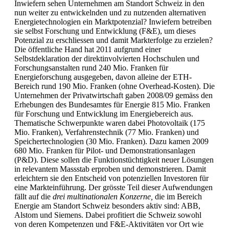
Inwiefern sehen Unternehmen am Standort Schweiz in den
nun weiter zu entwickelnden und zu nutzenden alternativen
Energietechnologien ein Marktpotenzial? Inwiefern betreiben
sie selbst Forschung und Entwicklung (F&E), um dieses
Potenzial zu erschliessen und damit Markterfolge zu erzielen?
Die öffentliche Hand hat 2011 aufgrund einer
Selbstdeklaration der direktinvolvierten Hochschulen und
Forschungsanstalten rund 240 Mio. Franken für
Energieforschung ausgegeben, davon alleine der ETH-
Bereich rund 190 Mio. Franken (ohne Overhead-Kosten). Die
Unternehmen der Privatwirtschaft gaben 2008/09 gemäss den
Erhebungen des Bundesamtes für Energie 815 Mio. Franken
für Forschung und Entwicklung im Energiebereich aus.
Thematische Schwerpunkte waren dabei Photovoltaik (175
Mio. Franken), Verfahrenstechnik (77 Mio. Franken) und
Speichertechnologien (30 Mio. Franken). Dazu kamen 2009
680 Mio. Franken für Pilot- und Demonstrationsanlagen
(P&D). Diese sollen die Funktionstüchtigkeit neuer Lösungen
in relevantem Massstab erproben und demonstrieren. Damit
erleichtern sie den Entscheid von potenziellen Investoren für
eine Markteinführung. Der grösste Teil dieser Aufwendungen
fällt auf die
drei multinationalen Konzerne,
die im Bereich
Energie am Standort Schweiz besonders aktiv sind: ABB,
Alstom und Siemens. Dabei profitiert die Schweiz sowohl
von deren Kompetenzen und F&E-Aktivitäten vor Ort wie