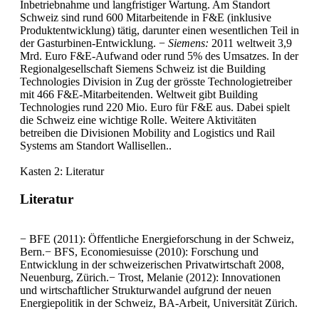
Inbetriebnahme und langfristiger Wartung. Am Standort
Schweiz sind rund 600 Mitarbeitende in F&E (inklusive
Produktentwicklung) tätig, darunter einen wesentlichen Teil in
der Gasturbinen-Entwicklung. −
Siemens:
2011 weltweit 3,9
Mrd. Euro F&E-Aufwand oder rund 5% des Umsatzes. In der
Regionalgesellschaft Siemens Schweiz ist die Building
Technologies Division in Zug der grösste Technologietreiber
mit 466 F&E-Mitarbeitenden. Weltweit gibt Building
Technologies rund 220 Mio. Euro für F&E aus. Dabei spielt
die Schweiz eine wichtige Rolle. Weitere Aktivitäten
betreiben die Divisionen Mobility and Logistics und Rail
Systems am Standort Wallisellen..
Kasten 2: Literatur
Literatur
− BFE (2011): Öffentliche Energieforschung in der Schweiz,
Bern.− BFS, Economiesuisse (2010): Forschung und
Entwicklung in der schweizerischen Privatwirtschaft 2008,
Neuenburg, Zürich.− Trost, Melanie (2012): Innovationen
und wirtschaftlicher Strukturwandel aufgrund der neuen
Energiepolitik in der Schweiz, BA-Arbeit, Universität Zürich.