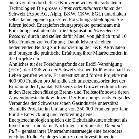
auch von den durch diese Konzerne weltweit erarbeiteten
Technologien.Die
grossen Stromverbundunternehmen
der
Schweiz (Axpo AG, Alpiq, BKW, CKW, EGL) unterhalten
selbst keine eigenen grösseren Forschungsabteilungen. Sie
führen jedoch Energieforschungsprojekte gemeinsam mit
Forschungsinstituten über die Organisation
Swisselectric
Research
durch und stellen dafür Mittel von jährlich rund 10
Mio. Franken zur Verfügung. Damit leisten sie einen
bedeutenden Beitrag zur Finanzierung der F&E-Aktivitäten
und bringen die praktische Erfahrung ihrer Mitarbeitenden in
die Projekte ein.
Ähnliches tut der Forschungsfonds der Erdöl-Vereinigung
(FEV), der 1996 von der Schweizerischen Erdölwirtschaft ins
Leben gerufen wurde. Er unterstützt und fördert Projekte mit
400 000 Franken pro Jahr, die sich umsetzungsorientiert der
Erhöhung der Qualität, Effizienz oder Umweltverträglichkeit
in den Bereichen flüssige Brenn- und Treibstoffe sowie deren
Anwendungstechnik widmen. Der Forschungsfonds Foga des
Verbandes der Schweizerischen Gasindustrie unterstützt
ebenfalls Projekte im Umfang von 350 000 Franken pro Jahr.
Für die Entwicklung und Verbreitung neuer
Energietechnologien spielen die Elektrizitätsunternehmen als
Investoren – und damit Nachfrager im Sinne des
Demand
Pull
– gemäss ihrer Unternehmensstrategie eine besonders
wichtige Rolle. Analoges kann zu den Investitionen in