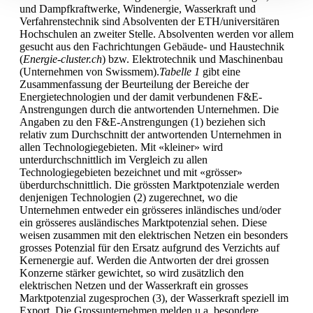
und Dampfkraftwerke, Windenergie, Wasserkraft und
Verfahrenstechnik sind Absolventen der ETH/universitären
Hochschulen an zweiter Stelle. Absolventen werden vor allem
gesucht aus den Fachrichtungen Gebäude- und Haustechnik
(
Energie-cluster.ch
) bzw. Elektrotechnik und Maschinenbau
(Unternehmen von Swissmem).
Tabelle 1
gibt eine
Zusammenfassung der Beurteilung der Bereiche der
Energietechnologien und der damit verbundenen F&E-
Anstrengungen durch die antwortenden Unternehmen. Die
Angaben zu den F&E-Anstrengungen (1) beziehen sich
relativ zum Durchschnitt der antwortenden Unternehmen in
allen Technologiegebieten. Mit «kleiner» wird
unterdurchschnittlich im Vergleich zu allen
Technologiegebieten bezeichnet und mit «grösser»
überdurchschnittlich. Die grössten Marktpotenziale werden
denjenigen Technologien (2) zugerechnet, wo die
Unternehmen entweder ein grösseres inländisches und/oder
ein grösseres ausländisches Marktpotenzial sehen. Diese
weisen zusammen mit den elektrischen Netzen ein besonders
grosses Potenzial für den Ersatz aufgrund des Verzichts auf
Kernenergie auf. Werden die Antworten der drei grossen
Konzerne stärker gewichtet, so wird zusätzlich den
elektrischen Netzen und der Wasserkraft ein grosses
Marktpotenzial zugesprochen (3), der Wasserkraft speziell im
Export. Die Grossunternehmen melden u.a. besondere