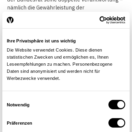
nämlich die Gewährleistung der
Versorgungsziele und die Erhaltung der
unternehmerischen Leistungsfähigkeit –
optimal wahrnehmen kann. Mit Blick auf die
volkswirtschaftliche und finanzielle Bedeutung
Ihre Privatsphäre ist uns wichtig
sowie die damit verbundenen Risiken der
Die Website verwendet Cookies. Diese dienen
Unternehmen und Anstalten sollen diese
statistischen Zwecken und ermöglichen es, Ihnen
Steuerungsprinzipien dem Bund insbesondere
Leseempfehlungen zu machen. Personenbezogene
in Krisensituationen robuste Leitplanken für die
Daten sind anonymisiert und werden nicht für
Werbezwecke verwendet.
politisch-strategische Führung bieten. Die
eignerpolitische Steuerung des Bundes
findet mit
lang-, mittel- und kurzfristiger Ausrichtung
Einwilligungsauswahl
grundsätzlich
auf drei Stufen
statt.
Notwendig
Präferenzen
Gesetze und ihre