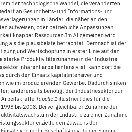
erem der technologische Wandel, die veränderten
darf an Gesundheits- und Informations- und
sverlagerungen in Länder, die näher an den
ten aufweisen, oder betriebliche Anpassungen
rkeit knapper Ressourcen.Im Allgemeinen wird
ng als die plausibelste betrachtet. Demnach ist der
tigung und Wertschöpfung in erster Linie auf den
ie starke Produktivitätszunahme in der Industrie
sektor inhärent arbeitsintensiv ist, kann dort die
ss durch den Einsatz kapitalintensiver und
en wie im produzierenden Gewerbe. Dadurch sinken
üter; andererseits benötigt der Industriesektor zur
 Arbeitskräfte.
Tabelle 1
illustriert dies für die
 1998 bis 2008. Bei vergleichbarer Zunahme der
uktivitätswachstum der Industrie zu einer Zunahme
eistungssektor erzielte den Zuwachs der
 Einsatz von mehr Beschäftigung. In der Summe