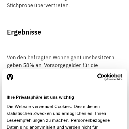
Stichprobe übervertreten.
Ergebnisse
Von den befragten Wohneigentumsbesitzern
geben 58% an, Vorsorgegelder für die
Finanzierung von Wohneigentum verwendet zu
haben. 76% haben dabei die 2. Säule
beansprucht. Dies geht aus den Stichproben
des HEV und der PK mit E-Mail-Versand hervor.
Ihre Privatsphäre ist uns wichtig
Davon sind 83% in Form eines Vorbezugs
Die Website verwendet Cookies. Diese dienen
getätigt worden.
statistischen Zwecken und ermöglichen es, Ihnen
Die geschätzte Beanspruchung der
Leseempfehlungen zu machen. Personenbezogene
Vorsorgegelder weicht von den Ergebnissen bei
Daten sind anonymisiert und werden nicht für