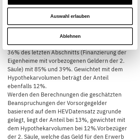
Für die Berechnung wird dabei unterstellt, dass
der Belehnungswert gleich dem Kaufpreis des
Auswahl erlauben
Wohneigentums ist. Auf die gesamte Anzahl
aller Hypothekarkredite machen diese
Finanzierungen einen Anteil von 12% aus.
Ablehnen
Die Zahl ergibt sich aus der Multiplikation der
36% des letzten Abschnitts (Finanzierung der
Eigenheime mit vorbezogenen Geldern der 2.
Säule) mit 85% und 39%. Gewichtet mit dem
Hypothekarvolumen beträgt der Anteil
ebenfalls 12%.
Werden den Berechnungen die geschätzten
Beanspruchungen der Vorsorgegelder
basierend auf dem HEVDatensatz zugrunde
gelegt, liegt der Anteil bei 13%, gewichtet mit
dem Hypothekarvolumen bei 12%.Vorbezüger
der 2. Säule, welche das Geld für den Erwerb