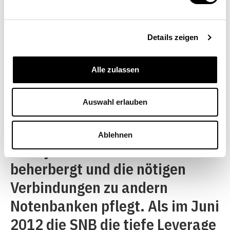
Memorandum of Understanding
geregelt. Ein solches Konstrukt
in einer so wichtigen und
Details zeigen
hochpolitischen Frage ist ein
Alle zulassen
gesetzgeberisches Unding und
muss geklärt werden. Es ist die
Auswahl erlauben
SNB, welche die
Fachkompetenz zur Beurteilung
Ablehnen
der Systemstabilität
beherbergt und die nötigen
Verbindungen zu andern
Notenbanken pflegt. Als im Juni
2012 die SNB die tiefe Leverage