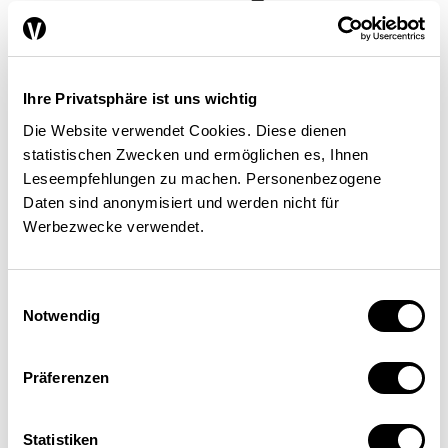
Verantwortung für die
Finanzstabilität und die
Sicherung des
Ihre Privatsphäre ist uns wichtig
Zahlungsverkehrs obliegt von
Die Website verwendet Cookies. Diese dienen
Gesetzes wegen der SNB.
statistischen Zwecken und ermöglichen es, Ihnen
Leseempfehlungen zu machen. Personenbezogene
NBG Art. 5 Abs. 2 Bst. e: Die
Daten sind anonymisiert und werden nicht für
SNB «trägt zur Stabilität des
Werbezwecke verwendet.
Finanzsystems bei».Heute wird
Einwilligungsauswahl
die aufsichtsrechtliche
Notwendig
Zusammenarbeit zwischen
Finma und SNB mangels klarer
Präferenzen
gesetzlicher Klarheit durch ein
Statistiken