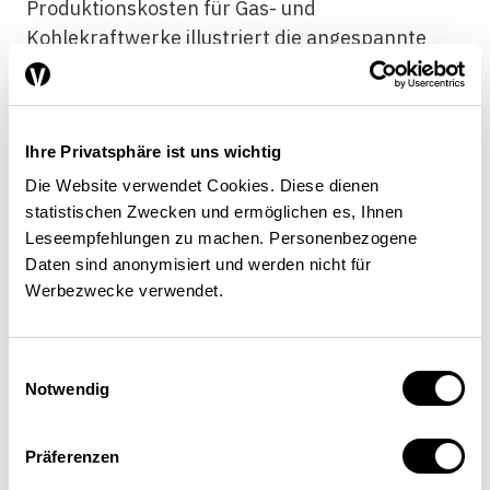
Produktionskosten für Gas- und
Kohlekraftwerke illustriert die angespannte
Situa­tion in Europa (siehe
Grafik 2
).
Offensichtlich sind die weiteren
Investitionsanreize gering. Der Effekt wird
Ihre Privatsphäre ist uns wichtig
verstärkt durch die Tatsache, dass
subventionierte erneuerbare Energien wie Wind
Die Website verwendet Cookies. Diese dienen
statistischen Zwecken und ermöglichen es, Ihnen
oder Photovoltaik immer häufiger die
Leseempfehlungen zu machen. Personenbezogene
konventionellen Kraftwerke aus dem Markt
Daten sind anonymisiert und werden nicht für
drängen, weil sie ohne Grenzkosten
Werbezwecke verwendet.
produzieren und mit Vorrang ins Netz
eingespiesen werden. Dadurch sinken im
Durschnitt die Preise sowie die Auslastung und
Einwilligungsauswahl
Notwendig
Rentabilität konventioneller Kraftwerke (sog.
Merit-Order-Effekt
).
[4]
Präferenzen