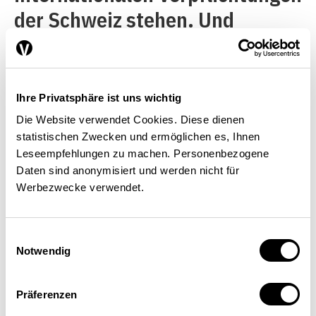
der Schweiz stehen. Und
schliesslich sind auch noch die
Interessen der Wirtschaft und
der nationalen Sicherheit zu
Ihre Privatsphäre ist uns wichtig
berücksichtigen. Hier geht es
Die Website verwendet Cookies. Diese dienen
statistischen Zwecken und ermöglichen es, Ihnen
vor allem darum, eine gewisse
Leseempfehlungen zu machen. Personenbezogene
Autonomie für die Schweizer
Daten sind anonymisiert und werden nicht für
Werbezwecke verwendet.
Armee bei der Beschaffung von
Rüstungsgütern
Einwilligungsauswahl
sicherzustellen. Aufgrund der
Notwendig
zu geringen Nachfrage auf dem
na­tionalen Markt ist die
Präferenzen