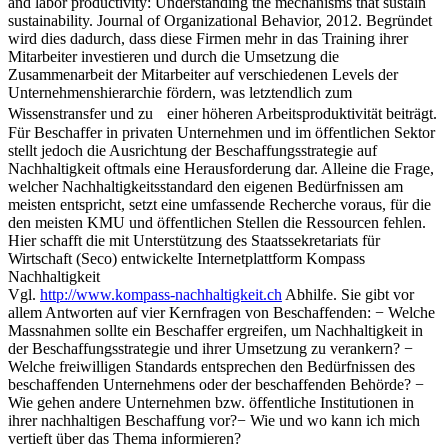
and labor productivity: Understanding the mechanisms that sustain
sustainability. Journal of Organizational Behavior, 2012. Begründet
wird dies dadurch, dass diese Firmen mehr in das Training ihrer
Mitarbeiter investieren und durch die Umsetzung die
Zusammenarbeit der Mitarbeiter auf verschiedenen Levels der
Unternehmenshierarchie fördern, was letztendlich zum
Wissenstransfer und zu einer höheren Arbeitsproduktivität beiträgt.
Für Beschaffer in privaten Unternehmen und im öffentlichen Sektor
stellt jedoch die Ausrichtung der Beschaffungsstrategie auf
Nachhaltigkeit oftmals eine Herausforderung dar. Alleine die Frage,
welcher Nachhaltigkeitsstandard den eigenen Bedürfnissen am
meisten entspricht, setzt eine umfassende Recherche voraus, für die
den meisten KMU und öffentlichen Stellen die Ressourcen fehlen.
Hier schafft die mit Unterstützung des Staatssekretariats für
Wirtschaft (Seco) entwickelte Internetplattform Kompass
Nachhaltigkeit
Vgl.
http://www.kompass-nachhaltigkeit.ch
Abhilfe. Sie gibt vor
allem Antworten auf vier Kernfragen von Beschaffenden: − Welche
Massnahmen sollte ein Beschaffer ergreifen, um Nachhaltigkeit in
der Beschaffungsstrategie und ihrer Umsetzung zu verankern? −
Welche freiwilligen Standards entsprechen den Bedürfnissen des
beschaffenden Unternehmens oder der beschaffenden Behörde? −
Wie gehen andere Unternehmen bzw. öffentliche Institutionen in
ihrer nachhaltigen Beschaffung vor?− Wie und wo kann ich mich
vertieft über das Thema informieren?