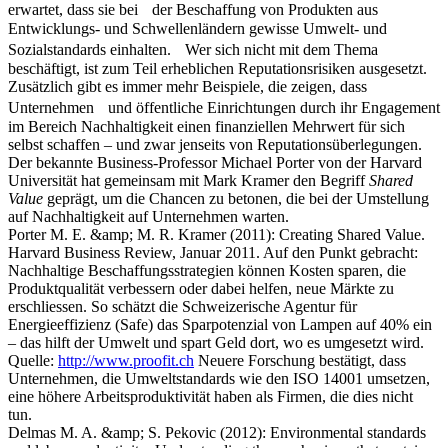
erwartet, dass sie bei der Beschaffung von Produkten aus
Entwicklungs- und Schwellenländern gewisse Umwelt- und
Sozialstandards einhalten. Wer sich nicht mit dem Thema
beschäftigt, ist zum Teil erheblichen Reputationsrisiken ausgesetzt.
Zusätzlich gibt es immer mehr Beispiele, die zeigen, dass
Unternehmen und öffentliche Einrichtungen durch ihr Enga­gement
im Bereich Nachhaltigkeit einen finanziellen Mehrwert für sich
selbst schaffen – und zwar jenseits von Reputationsüberlegungen.
Der bekannte Business-Professor Michael Porter von der Harvard
Universität hat gemeinsam mit Mark Kramer den Begriff
Shared
Value
geprägt, um die Chancen zu betonen, die bei der Umstellung
auf Nachhaltigkeit auf Unternehmen warten.
Porter M. E. &amp; M. R. Kramer (2011): Creating Shared Value.
Harvard Business Review, Januar 2011. Auf den Punkt gebracht:
Nachhaltige Beschaffungsstrategien können Kosten sparen, die
Produkt­qualität verbessern oder dabei helfen, neue Märkte zu
erschliessen. So schätzt die Schweizerische Agentur für
Energieeffizienz (Safe) das Sparpotenzial von Lampen auf 40% ein
– das hilft der Umwelt und spart Geld dort, wo es umgesetzt wird.
Quelle:
http://www.proofit.ch
Neuere Forschung bestätigt, dass
Unternehmen, die Umweltstandards wie den ISO 14001 umsetzen,
eine höhere Arbeitsproduktivität haben als Firmen, die dies nicht
tun.
Delmas M. A. &amp; S. Pekovic (2012): Environmental standards