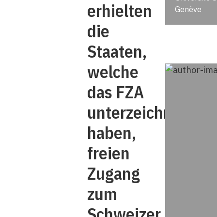
erhielten
Genève
die
Staaten,
welche
das FZA
unterzeichnet
haben,
freien
Zugang
zum
Schweizer