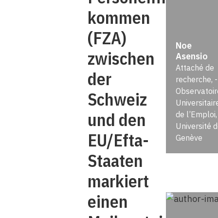
kommen
(FZA)
Noe
zwischen
Asensio
Attaché de
der
recherche, ­
Observatoir
Schweiz
Universitair
und den
de l’Emploi,
Université 
EU/Efta-
Genève
Staaten
markiert
einen