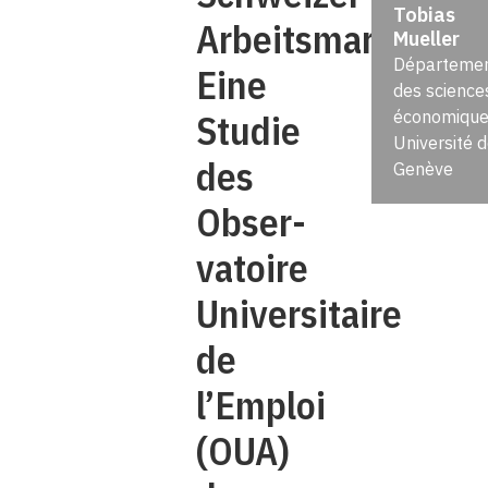
Tobias
Arbeitsmarkt.
Mueller
Départeme
Eine
des science
Studie
économique
Université 
des
Genève
Obser­
vatoire
Universitaire
de
l’Emploi
(OUA)