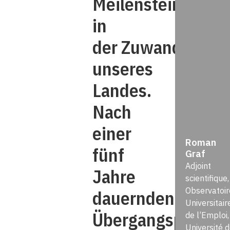
Meilenstein
in
der Zuwanderungs
unseres
Landes.
Nach
einer
Roman
fünf
Graf
Adjoint
Jahre
scientifique,
Observatoir
dauernden
Universitair
Übergangsphase
de l’Emploi,
Université 