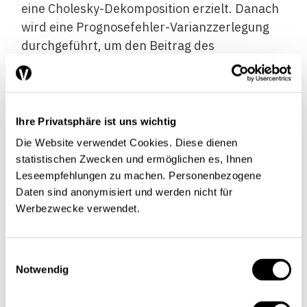
eine Cholesky-Dekomposition erzielt. Danach
wird eine Prognosefehler-Varianzzerlegung
durchgeführt, um den Beitrag des
ausländischen Schocks zu den Schwankungen
der inländischen Variablen zu ermitteln. a Tao
Zha (1999) diskutiert diese
Exogenitätsannahme für eine kleine offene
Ihre Privatsphäre ist uns wichtig
Volkswirtschaft. Das hier gewählte Vorgehen
Die Website verwendet Cookies. Diese dienen
folgt seinem Ansatz. besprochen.
statistischen Zwecken und ermöglichen es, Ihnen
Leseempfehlungen zu machen. Personenbezogene
Korrelation des Schweizer
Daten sind anonymisiert und werden nicht für
Werbezwecke verwendet.
BIP mit dem Ausland
Einwilligungsauswahl
Notwendig
Aus der Korrelation der vierteljährlichen