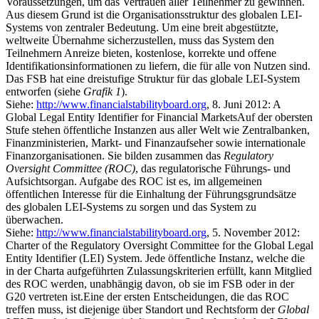
Voraussetzungen, um das Vertrauen aller Teilnehmer zu gewinnen.
Aus diesem Grund ist die Organisationsstruktur des globalen LEI-
Systems von zentraler Bedeutung. Um eine breit abgestützte,
weltweite Übernahme sicherzustellen, muss das System den
Teilnehmern Anreize bieten, kostenlose, korrekte und offene
Identifikationsinformationen zu liefern, die für alle von Nutzen sind.
Das FSB hat eine dreistufige Struktur für das globale LEI-System
entworfen (siehe
Grafik 1
).
Siehe:
http://www.financialstabilityboard.org
, 8. Juni 2012: A
Global Legal Entity Identifier for Financial MarketsAuf der obersten
Stufe stehen öffentliche Instanzen aus aller Welt wie Zentralbanken,
Finanzministerien, Markt- und Finanzaufseher sowie internationale
Finanzorganisationen. Sie bilden zusammen das
Regulatory
Oversight Committee (ROC)
, das regulatorische Führungs- und
Aufsichtsorgan. Aufgabe des ROC ist es, im allgemeinen
öffentlichen Interesse für die Einhaltung der Führungsgrundsätze
des globalen LEI-Systems zu sorgen und das System zu
überwachen.
Siehe:
http://www.financialstabilityboard.org
, 5. November 2012:
Charter of the Regulatory Oversight Committee for the Global Legal
Entity Identifier (LEI) System. Jede öffentliche Instanz, welche die
in der Charta aufgeführten Zulassungskriterien erfüllt, kann Mitglied
des ROC werden, unabhängig davon, ob sie im FSB oder in der
G20 vertreten ist.Eine der ersten Entscheidungen, die das ROC
treffen muss, ist diejenige über Standort und Rechtsform der
Global