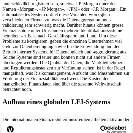
unterschiedlich registriert sein, so etwa J.P. Morgan unter den
Namen «Morgan», «JP Morgan», «JPM» oder «J.P. Morgan». Ein
automatisiertes System ordnet diese Varianten womöglich
verschiedenen Firmen zu, was die Datenaggregation und -
validierung sehr schwierig macht. Darüber hinaus können grosse
Finanzinstitute unter Umständen mehrere Identifikationssysteme
betreiben – z.B. je nach Geschäftssparte und Land. Um diese
Probleme zu korrigieren, geben die einzelnen Unternehmen viel
Geld zur Datenbereinigung sowie für die Entwicklung und den
Betrieb interner Systeme für Datenabgleich und -aggregierung aus.
Solche Systeme sind teuer und können nicht auf andere Firmen
übertragen werden. Die Qualität der Daten, die Marktteilnehmern
und Regulierungsinstanzen zur Verfügung stehen, ist in der Regel
mangelhaft, was Risikomanagement, Aufsicht und Massnahmen zur
Förderung der Finanzstabilität erschwert. Die Kosten der
mangelhaften Finanzdaten sind über die gesamte Weltwirtschaft
betrachtet hoch.
Aufbau eines globalen LEI-Systems
Die internationalen Finanzregulierungsgremien arbeiten aktiv an der
Förderung und Umsetzung eines neuen Systems, das sämtliche an
Finanzgeschäften Beteiligten auf unverwechselbare Weise