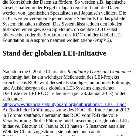
die Korrektheit der Daten zu fördern. So werden z.B. japanische
Gesellschaften in der Regel in Japan registriert und die Daten
werden von japanischen Spezialisten auf Japanisch validiert. Die
LOU werden vereinbarte gemeinsame Standards für das globale
System einhalten müssen. Das System lässt jedoch den lokalen
Instanzen einen gewissen Spielraum, ob sie ihre LOU selbst
überwachen oder die Strukturen des ROC und der Global LEI
Foundation in Anspruch nehmen wollen (siehe
Grafik 2
).
Stand der globalen LEI-Initiative
Nachdem die G20 die Charta des
Regulatory Oversight Committee
genehmigt hat, ist ein wichtiger Meilenstein des LEI-Projekts
erreicht: Das ROC wird derzeit als ständiges, autonomes Führungs-
und Aufsichtsorgan des globalen LEI-Systems eingerichtet.
Die Liste der LEI-ROC-Teilnehmer (per 28. Januar 2013) findet
sich unter:
http://www.financialstabilityboard.org/publications/r_130111.pdf
Anlässlich der Eröffnungssitzung des ROC, die Ende Januar 2013
in Toronto stattfand, übernahm das ROC vom FSB die volle
Verantwortung für die Führung und Umsetzung der globalen LEI-
Initiative. Bis zum 10. Januar 2013 hatten 45 Instanzen aus aller
Welt der Charta zugestimmt; sie nahmen auch an der