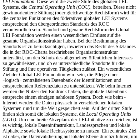
LEI Foundation
. Diese wird die zweite Stufe des globalen LEI-
Systems, die
Central Operating Unit (COU)
, betreiben. Diese nicht
gewinnorientierte Stiftung (oder gleichwertige Rechtsform) wird für
die zentralen Funktionen des föderativen globalen LEI-Systems
entsprechend den übergeordneten Standards des ROC
verantwortlich sein. Standort und genaue Rechtsform der Global
LEI Foundation werden einen wesentlichen Einfluss auf die
gesamte Organisationsstruktur haben. Bei der Bestimmung des
Standorts ist zu berücksichtigen, inwiefern das Recht des Sitzlandes
die in der ROC-Charta beschriebene Organisationsstruktur
unterstützt, um den Schutz des allgemeinen öffentlichen Interesses
zu gewährleisten, und ob es unterschiedliche Standorte für die
Stiftung und ihre operativen Tätigkeiten zulässt. Ein wesentliches
Ziel der Global LEI Foundation wird sein, die Pflege einer
­«logisch» zentralisierten Datenbank der Identifikationen und
entsprechenden Referenzdaten zu unterstützen. Wie beim Internet
werden die Nutzer den Eindruck haben, die globale Datenbank
entspreche einem einzigen nahtlosen System. Doch wie beim ­
Internet werden die Daten physisch in ­verschiedenen lokalen
Systemen rund um die Welt gespeichert sein. Auf der dritten Stufe
finden sich somit die lokalen Systeme, die
Local Operating Units
(LOU)
. Um eine breite Akzeptanz der LEI-Initiative zu erreichen, ist
es wichtig, lokale Dateninfrastruktur, Landessprachen und lokale
Alphabete sowie lokale Rechtssysteme zu nutzen. Ein zentrales Ziel
ist dabei, die Datenvalidierung auf lokaler Ebene durchzuführen, um