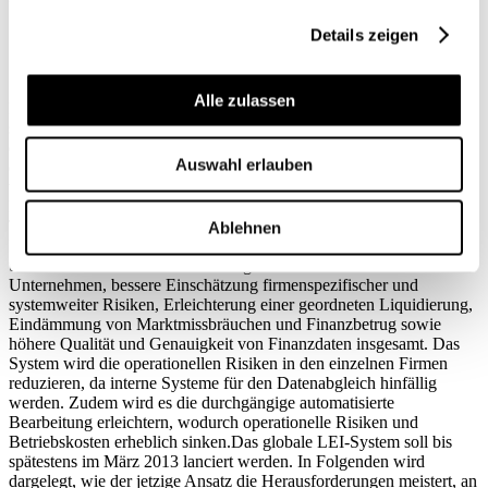
Details zeigen
Ziele des LEI-Systems
Alle zulassen
Hauptziel des globalen LEI-Systems ist es, eine gemeinsame,
standardisierte Identifikation für jeden Finanzmarktteilnehmer
einzuführen. Angesichts der Globalisierung der Finanzmärkte soll
Auswahl erlauben
ein einheitliches, weltweit gültiges Identifikationssystem geschaffen
werden. Steht das System erst einmal, werden Benutzer in
Baltimore, Beijing und Bern denselben Code verwenden, um
Transaktionen mit einer gemeinsamen Gegenpartei zu identifizieren.
Ablehnen
Ein solches System wird mehrere Ziele der Finanzstabilität
unterstützen: besseres Risikomanagement in den einzelnen
Unternehmen, bessere Einschätzung firmenspezifischer und
systemweiter Risiken, Erleichterung einer geordneten Liquidierung,
Eindämmung von Marktmissbräuchen und Finanzbetrug sowie
höhere Qualität und Genauigkeit von Finanzdaten insgesamt. Das
System wird die operationellen Risiken in den einzelnen Firmen
reduzieren, da interne Systeme für den Datenabgleich hinfällig
werden. Zudem wird es die durchgängige automatisierte
Bearbeitung erleichtern, wodurch operationelle Risiken und
Betriebskosten erheblich sinken.Das globale LEI-System soll bis
spätestens im März 2013 lanciert werden. In Folgenden wird
dargelegt, wie der jetzige Ansatz die Herausforderungen meistert, an