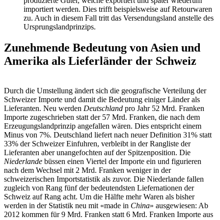
produzierte Güter, welche exportiert und später wiederum
importiert werden. Dies trifft beispielsweise auf Retourwaren
zu. Auch in diesem Fall tritt das Versendungsland anstelle des
Ursprungslandprinzips.
Zunehmende Bedeutung von Asien und
Amerika als Lieferländer der Schweiz
Durch die Umstellung ändert sich die geografische Verteilung der
Schweizer Importe und damit die Bedeutung einiger Länder als
Lieferanten. Neu werden
Deutschland
pro Jahr 52 Mrd. Franken
Importe zugeschrieben statt der 57 Mrd. Franken, die nach dem
Erzeugungslandprinzip angefallen wären. Dies entspricht einem
Minus von 7%. Deutschland liefert nach neuer Definition 31% statt
33% der Schweizer Einfuhren, verbleibt in der Rangliste der
Lieferanten aber unangefochten auf der Spitzenposition. Die
Niederlande
büssen einen Viertel der Importe ein und figurieren
nach dem Wechsel mit 2 Mrd. Franken weniger in der
schweizerischen Importstatistik als zuvor. Die Niederlande fallen
zugleich von Rang fünf der bedeutendsten Liefernationen der
Schweiz auf Rang acht. Um die Hälfte mehr Waren als bisher
werden in der Statistik neu mit «made in
China
» ausgewiesen: Ab
2012 kommen für 9 Mrd. Franken statt 6 Mrd. Franken Importe aus