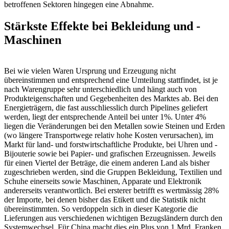
betroffenen Sektoren hingegen eine Abnahme.
Stärkste Effekte bei Bekleidung und ­
Maschinen
Bei wie vielen Waren Ursprung und Erzeugung nicht
übereinstimmen und entsprechend eine Umteilung stattfindet, ist je
nach Warengruppe sehr unterschiedlich und hängt auch von
Produkteigenschaften und Gegebenheiten des Marktes ab. Bei den
Energieträgern, die fast ausschliesslich durch Pipelines geliefert
werden, liegt der entsprechende Anteil bei unter 1%. Unter 4%
liegen die Veränderungen bei den Metallen sowie Steinen und Erden
(wo längere Transportwege relativ hohe Kosten verur­sachen), im
Markt für land- und forst­wirtschaftliche Produkte, bei Uhren und ­
Bijouterie sowie bei Papier- und grafischen Erzeugnissen. Jeweils
für einen Viertel der Beträge, die einem anderen Land als bisher
zugeschrieben werden, sind die Gruppen Bekleidung, Textilien und
Schuhe einerseits sowie Maschinen, Apparate und Elektronik
andererseits verantwortlich. Bei ersterer betrifft es wertmässig 28%
der Importe, bei denen bisher das Etikett und die Statistik nicht
übereinstimmten. So verdoppeln sich in dieser Kategorie die
Lieferungen aus verschiedenen wichtigen Bezugsländern durch den
Systemwechsel. Für China macht dies ein Plus von 1 Mrd. Franken