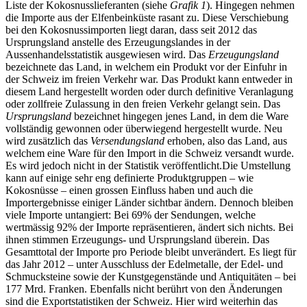
Liste der Kokosnusslieferanten (siehe
Grafik 1
). Hingegen nehmen
die Importe aus der Elfenbeinküste rasant zu. Diese Verschiebung
bei den Kokosnussimporten liegt daran, dass seit 2012 das
Ursprungsland anstelle des Erzeugungslandes in der
Aussenhandelsstatistik ausgewiesen wird. Das
Erzeugungsland
bezeichnete das Land, in welchem ein Produkt vor der Einfuhr in
der Schweiz im freien Verkehr war. Das Produkt kann entweder in
diesem Land hergestellt worden oder durch definitive Veranlagung
oder zollfreie Zulassung in den freien Verkehr gelangt sein. Das
Ursprungsland
bezeichnet hingegen jenes Land, in dem die Ware
vollständig gewonnen oder überwiegend hergestellt wurde. Neu
wird zusätzlich das
Versendungsland
erhoben, also das Land, aus
welchem eine Ware für den Import in die Schweiz versandt wurde.
Es wird jedoch nicht in der Statistik veröffentlicht.Die Umstellung
kann auf einige sehr eng definierte Produktgruppen – wie
Kokosnüsse – einen grossen Einfluss haben und auch die
Importergebnisse einiger Länder sichtbar ändern. Dennoch bleiben
viele Importe untangiert: Bei 69% der Sendungen, welche
wertmässig 92% der Importe repräsentieren, ändert sich nichts. Bei
ihnen stimmen Erzeugungs- und Ursprungsland überein. Das
Gesamttotal der Importe pro Periode bleibt unverändert. Es liegt für
das Jahr 2012 – unter Ausschluss der Edelmetalle, der Edel- und
Schmucksteine sowie der Kunstgegenstände und Antiquitäten – bei
177 Mrd. Franken. Ebenfalls nicht berührt von den Änderungen
sind die Exportstatistiken der Schweiz. Hier wird weiterhin das