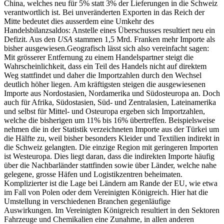
China, welches neu für 5% statt 3% der Lieferungen in die Schweiz
verantwortlich ist. Bei unveränderten Exporten in das Reich der
Mitte bedeutet dies ausserdem eine Umkehr des
Handelsbilanzsaldos: Anstelle eines Überschusses resultiert neu ein
Defizit. Aus den
USA
stammen 1,5 Mrd. Franken mehr Importe als
bisher ausgewiesen.Geografisch lässt sich also vereinfacht sagen:
Mit grösserer Entfernung zu einem Handelspartner steigt die
Wahrscheinlichkeit, dass ein Teil des Handels nicht auf direktem
Weg stattfindet und daher die Importzahlen durch den Wechsel
deutlich höher liegen. Am kräftigsten steigen die ­ausgewiesenen
Importe aus Nordostasien, Nordamerika und Südosteuropa an. Doch
auch für Afrika, Südostasien, Süd- und Zentralasien, Lateinamerika
und selbst für Mittel- und Osteuropa ergeben sich Importzahlen,
welche die bisherigen um 11% bis 16% übertreffen. Beispielsweise
nehmen die in der Statistik verzeichneten Importe aus der Türkei um
die Hälfte zu, weil bisher besonders Kleider und Textilien indirekt in
die Schweiz gelangten. Die einzige Region mit geringeren Importen
ist Westeuropa. Dies liegt daran, dass die indirekten Importe häufig
über die Nachbarländer stattfinden sowie über Länder, welche nahe
gelegene, grosse Häfen und Logistikzentren beheimaten.
Komplizierter ist die Lage bei Ländern am Rande der EU, wie etwa
im Fall von Polen oder dem Vereinigten Königreich. Hier hat die
Umstellung in verschiedenen Branchen gegenläufige
Auswirkungen. Im Vereinigten Königreich resultiert in den Sektoren
Fahrzeuge und Chemikalien eine Zunahme, in allen anderen