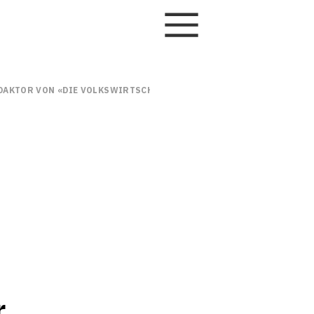
EDAKTOR VON «DIE VOLKSWIRTSCHAFT», TRITT ZURÜCK
r