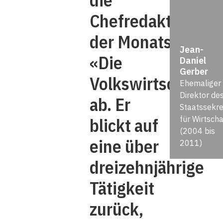
die
Chefredaktion
der Monatszeitsch
Jean-
«Die
Daniel
Gerber
Volkswirtschaft»
Ehemaliger
Direktor de
ab. Er
Staatssekre
blickt auf
für Wirtscha
(2004 bis
eine über
2011)
dreizehnjährige
Tätigkeit
­zurück,