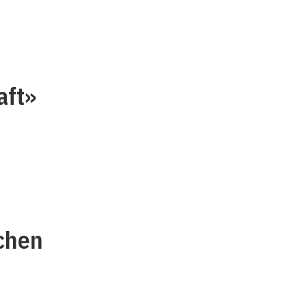
aft»
schen