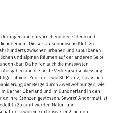
forderungen und entsprechend neue Ideen und
lichen Räum. Die sozio-ökonomische Kluft zu
en Jahrhunderts zwischen urbanen und suburbanen
dlichen und alpinen Räumen auf der anderen Seite
t undenkbar. Da helfen auch die massivsten
en Ausgaben und die beste Verkehrserschliessung
htiger alpiner Zentren – wie St. Moritz, Davos oder
Urbanisierung der Berge durch Zweitwohnungen, wie
is, im Berner Oberland und im Bündnerland in den
ar an ihre Grenzen gestossen. Sawiris’ Andermatt ist
 Modell.In Zukunft werden Natur- und
chaften sowie eine extensive, eng mit den