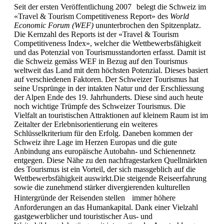
Seit der ersten Veröffentlichung 2007 belegt die Schweiz im
«Travel & Tourism Competitiveness Report» des
World
Economic Forum (WEF)
ununterbrochen den Spitzenplatz.
Die Kernzahl des Reports ist der «Travel & Tourism
Competitiveness Index», welcher die Wettbewerbsfähigkeit
und das Potenzial von Tourismusstandorten erfasst. Damit ist
die Schweiz gemäss WEF in Bezug auf den Tourismus
weltweit das Land mit dem höchsten Potenzial. Dieses basiert
auf verschiedenen Faktoren. Der Schweizer Tourismus hat
seine Ursprünge in der intakten Natur und der Erschliessung
der Alpen Ende des 19. Jahrhunderts. Diese sind auch heute
noch wichtige Trümpfe des Schweizer Tourismus. Die
Vielfalt an touristischen Attraktionen auf kleinem Raum ist im
Zeitalter der Erlebnisorientierung ein weiteres
Schlüsselkriterium für den Erfolg. Daneben kommen der
Schweiz ihre Lage im Herzen Europas und die gute
Anbindung ans europäische Autobahn- und Schienennetz
entgegen. Diese Nähe zu den nachfragestarken Quellmärkten
des Tourismus ist ein Vorteil, der sich massgeblich auf die
Wettbewerbsfähigkeit auswirkt.Die steigende Reiseerfahrung
sowie die zunehmend stärker divergierenden kulturellen
Hintergründe der Reisenden stellen immer höhere
Anforderungen an das Humankapital. Dank einer Vielzahl
gastge­werblicher und touristischer Aus- und