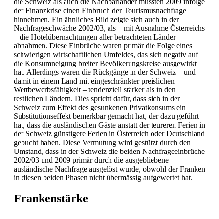
die Schweiz als auch die Nachbarländer mussten 2009 infolge
der Finanzkrise einen Einbruch der Tourismusnachfrage
hinnehmen. Ein ähnliches Bild zeigte sich auch in der
Nachfrageschwäche 2002/03, als – mit Ausnahme Österreichs
– die Hotelübernachtungen aller betrachteten Länder
abnahmen. Diese Einbrüche waren primär die Folge eines
schwierigen wirtschaftlichen Umfeldes, das sich negativ auf
die Konsumneigung breiter Bevölkerungskreise ausgewirkt
hat. Allerdings waren die Rückgänge in der Schweiz – und
damit in einem Land mit eingeschränkter preislichen
Wettbewerbsfähigkeit – tendenziell stärker als in den
restlichen Ländern. Dies spricht dafür, dass sich in der
Schweiz zum Effekt des gesunkenen Privatkonsums ein
Substitutionseffekt bemerkbar gemacht hat, der dazu geführt
hat, dass die ausländischen Gäste anstatt der teureren Ferien in
der Schweiz günstigere Ferien in Österreich oder Deutschland
gebucht haben. Diese Vermutung wird gestützt durch den
Umstand, dass in der Schweiz die beiden Nachfrageeinbrüche
2002/03 und 2009 primär durch die ausgebliebene
ausländische Nachfrage ausgelöst wurde, obwohl der Franken
in diesen beiden Phasen nicht übermässig aufgewertet hat.
Frankenstärke