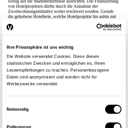
wenig auf die Marktbedürfnisse ausrichten. Die Finanzierung
von Hotelprojekten dürfte durch die Annahme der
Zweitwohnungsinitiative weiter erschwert werden. Gerade
die gehobene Hotellerie, welche Hotelprojekte bis anhin mit
dem Verkauf oder der Vermietung von Zweitwohnungen
quersubventioniert hat, dürfte zunehmend vor
Finanzierungslücken stehen.
Vgl. dazu den Artikel von Davide Codoni und Ueli Grob auf
S. 17 in dieser Ausgabe.
Ihre Privatsphäre ist uns wichtig
Aussichten und Herausforderungen
Die Website verwendet Cookies. Diese dienen
statistischen Zwecken und ermöglichen es, Ihnen
Leseempfehlungen zu machen. Personenbezogene
Die aktuell schwierige Lage dürfte sich in den kommenden
Daten sind anonymisiert und werden nicht für
Monaten etwas entspannen, zumal die konjunkturelle
Situation seit dem vergangenen Herbst allmählich besser wird.
Werbezwecke verwendet.
Für die Monate Oktober bis Dezember 2012 weist das
Bundesamt für Statistik (BFS) ein Wachstum der
Hotelübernachtungen von 2,9% gegenüber Vorjahr aus. Auch
für die restliche Wintersaison 2012/13 ist aufgrund von
Einwilligungsauswahl
Rückmeldungen aus den Tourismusregionen auf einen
Notwendig
befriedigenden Geschäftsverlauf der Hotellerie zu schliessen.
Zudem dürfte sich der negative Einfluss des starken Frankens
aufgrund der jüngsten Abwertungstendenzen und
Präferenzen