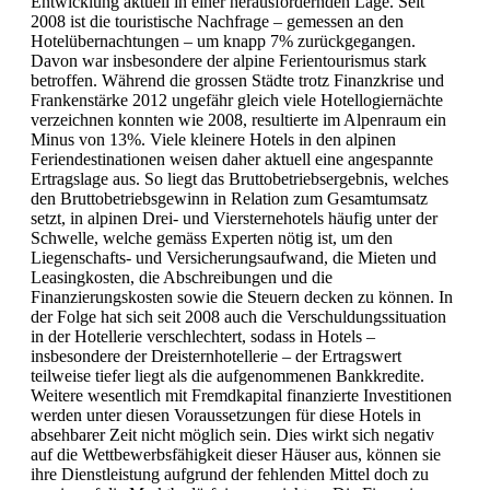
Entwicklung aktuell in einer herausfordernden Lage. Seit
2008 ist die touristische Nachfrage – gemessen an den
Hotelübernachtungen – um knapp 7% zurückgegangen.
Davon war insbesondere der alpine Ferientourismus stark
betroffen. Während die grossen Städte trotz Finanzkrise und
Frankenstärke 2012 ungefähr gleich viele Hotellogiernächte
verzeichnen konnten wie 2008, resultierte im Alpenraum ein
Minus von 13%. Viele kleinere Hotels in den alpinen
Feriendestinationen weisen daher aktuell eine angespannte
Ertragslage aus. So liegt das Bruttobetriebsergebnis, welches
den Bruttobetriebsgewinn in Relation zum Gesamtumsatz
setzt, in alpinen Drei- und Viersternehotels häufig unter der
Schwelle, welche gemäss Experten nötig ist, um den
Liegenschafts- und Versicherungsaufwand, die Mieten und
Leasingkosten, die Abschreibungen und die
Finanzierungskosten sowie die Steuern decken zu können. In
der Folge hat sich seit 2008 auch die Verschuldungssituation
in der Hotellerie verschlechtert, sodass in Hotels –
insbesondere der Dreisternhotellerie – der Ertragswert
teilweise tiefer liegt als die aufgenommenen Bankkredite.
Weitere wesentlich mit Fremdkapital finanzierte Investitionen
werden unter diesen Voraussetzungen für diese Hotels in
absehbarer Zeit nicht möglich sein. Dies wirkt sich negativ
auf die Wettbewerbsfähigkeit dieser Häuser aus, können sie
ihre Dienstleistung aufgrund der fehlenden Mittel doch zu