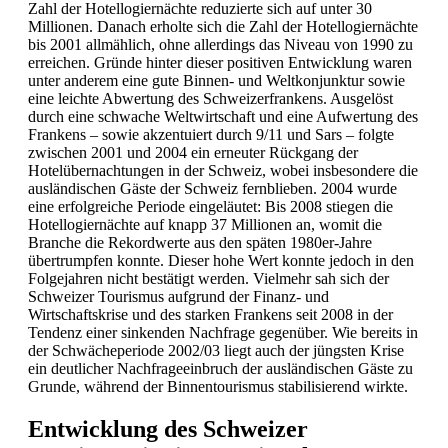
Zahl der Hotellogiernächte reduzierte sich auf unter 30
Millionen. Danach erholte sich die Zahl der Hotellogiernächte
bis 2001 allmählich, ohne allerdings das Niveau von 1990 zu
erreichen. Gründe hinter dieser positiven Entwicklung waren
unter anderem eine gute Binnen- und Weltkonjunktur sowie
eine leichte Abwertung des Schweizerfrankens. Ausgelöst
durch eine schwache Weltwirtschaft und eine Aufwertung des
Frankens – sowie akzentuiert durch 9/11 und Sars – folgte
zwischen 2001 und 2004 ein erneuter Rückgang der
Hotelübernachtungen in der Schweiz, wobei insbesondere die
ausländischen Gäste der Schweiz fernblieben. 2004 wurde
eine erfolgreiche Periode eingeläutet: Bis 2008 stiegen die
Hotellogiernächte auf knapp 37 Millionen an, womit die
Branche die Rekordwerte aus den späten 1980er-Jahre
übertrumpfen konnte. Dieser hohe Wert konnte jedoch in den
Folgejahren nicht bestätigt werden. Vielmehr sah sich der
Schweizer Tourismus aufgrund der Finanz- und
Wirtschaftskrise und des starken Frankens seit 2008 in der
Tendenz einer sinkenden Nachfrage gegenüber. Wie bereits in
der Schwächeperiode 2002/03 liegt auch der jüngsten Krise
ein deutlicher Nachfrageeinbruch der ausländischen Gäste zu
Grunde, während der Binnentourismus stabilisierend wirkte.
Entwicklung des Schweizer