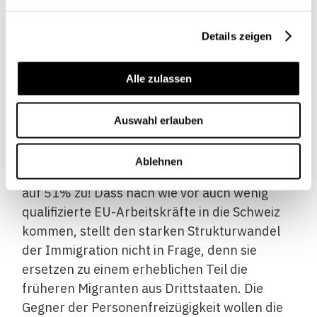
Ausdruck dieser Nachfragesteuerung ist die
auffallende Veränderung der
Details zeigen
Qualifikationsstruktur der Migranten:
Verfügten unter den zwischen 1986 und 1994
zugewanderten Ausländern 51% über einen
Alle zulassen
Abschluss auf Sekundarstufe II, so lag der
entsprechende Anteil bei den zwischen 2002
Auswahl erlauben
und 2010 Zugewanderten bei 83%. Die Quote
der Tertiärabschlüsse nahm zwischen den
Ablehnen
beiden Immigrationsperioden sogar von 15%
auf 51% zu! Dass nach wie vor auch wenig
qualifizierte EU-Arbeitskräfte in die Schweiz
kommen, stellt den starken Strukturwandel
der Immigration nicht in Frage, denn sie
ersetzen zu einem erheblichen Teil die
früheren Migranten aus Drittstaaten. Die
Gegner der Personenfreizügigkeit wollen die