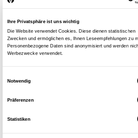
rückgängig machen. Deshalb
sind gezielte Massnahmen
gefragt, damit Länder nicht
Ihre Privatsphäre ist uns wichtig
(wieder) fragil werden.Konflikte
Die Website verwendet Cookies. Diese dienen statistischen
Zwecken und ermöglichen es, Ihnen Leseempfehlungen zu 
und Gewalt sind die wohl
Personenbezogene Daten sind anonymisiert und werden nich
augenfälligsten Merkmale
Werbezwecke verwendet.
fragiler Staaten. Doch die
Einwilligungsauswahl
Ursachen liegen oft tiefer:
Notwendig
instabile
Gesellschaftsstrukturen,
Präferenzen
ethnische Spannungen,
Statistiken
mangelnde
Teilhabemöglichkeiten am