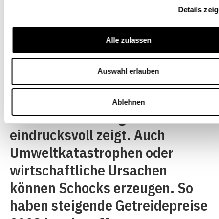
wirtschaftlichen und
Details zei
politischen Geschehen oder
Alle zulassen
Unmut gegenüber autoritären
Regimes. Sie können plötzlich
Auswahl erlauben
als Krisen oder Schocks zum
Ausbruch kommen, wie der
Ablehnen
arabische Frühling
eindrucksvoll zeigt. Auch
Umweltkatastrophen oder
wirtschaftliche Ursachen
können Schocks erzeugen. So
haben steigende Getreidepreise