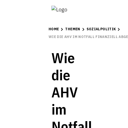
HOME
THEMEN
SOZIALPOLITIK
WIE DIE AHV IM NOTFALL FINANZIELL AB
Wie
die
AHV
im
Notfall