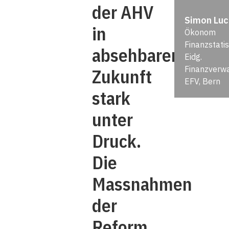
der AHV
Simon Luc
in
Ökonom
Finanzstatis
absehbarer
Eidg.
Finanzverw
Zukunft
EFV, Bern
stark
unter
Druck.
Die
Massnahmen
der
Reform