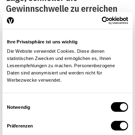
Gewinnschwelle zu erreichen
als Schweizer Firmen. Die
tieferen Preise ergeben
letztendlich die Möglichkeit,
Ihre Privatsphäre ist uns wichtig
eine grössere Käuferschaft
Die Website verwendet Cookies. Diese dienen
statistischen Zwecken und ermöglichen es, Ihnen
anzusprechen und so die
Leseempfehlungen zu machen. Personenbezogene
frühere Nische zu einem
Daten sind anonymisiert und werden nicht für
Werbezwecke verwendet.
Massenmarkt zu entwickeln. So
geschehen im Bereich der Wein-
Einwilligungsauswahl
Kühlschränke: Lange wurden
Notwendig
diese Produkte nur von
Restaurants und
Präferenzen