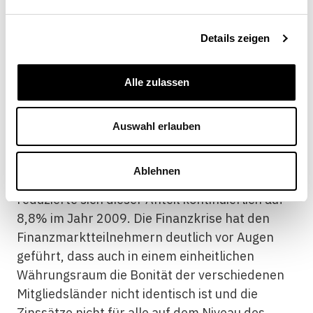
Angleichung der Inflationsraten – implizit
bedeutete, dass allen Euroländern die Bonität
Details zeigen
Deutschlands unterstellt wurde. Davon
profitierten alle ehemaligen Hochzinsländer mit
Alle zulassen
hoher Staatsverschuldung, insbesondere
Italien. Noch 1993 musste Italien 22,5% seiner
Staatsausgaben für die
Auswahl erlauben
Schuldenbewirtschaftung ausgeben. Durch den
Beitritt zum Euro und die erwähnte Reduktion
Ablehnen
der Zinssätze auf Italiens Staatsanleihen
reduzierte sich dieser Anteil kontinuierlich auf
8,8% im Jahr 2009. Die Finanzkrise hat den
Finanzmarktteilnehmern deutlich vor Augen
geführt, dass auch in einem einheitlichen
Währungsraum die Bonität der verschiedenen
Mitgliedsländer nicht identisch ist und die
Zinssätze nicht für alle auf dem Niveau des