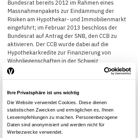
Bundesrat bereits 2012 im Rahmen eines
Massnahmenpakets zur Eindämmung der
Risiken am Hypothekar- und Immobilienmarkt
eingeführt; im Februar 2013 beschloss der
Bundesrat auf Antrag der SNB, den CCB zu
aktivieren. Der CCB wurde dabei auf die
Hypothekarkredite zur Finanzierung von
Wohnliegenschaften in der Schweiz
ausgerichtet. Die Banken wurden verpflichtet
ab 30. September dieses Jahres ein
zusätzliches Kapitalpolster in der Höhe von 1%
Ihre Privatsphäre ist uns wichtig
der entsprechenden risikogewichteten
Positionen zu halten.
Die Website verwendet Cookies. Diese dienen
statistischen Zwecken und ermöglichen es, Ihnen
Nach Art. 72 ERV direkt oder indirekt
Leseempfehlungen zu machen. Personenbezogene
grundpfandgesicherte risikogewichtete
Daten sind anonymisiert und werden nicht für
Positionen, bei denen eine Wohnliegenschaft im
Werbezwecke verwendet.
Inland als Grundpfand fungiert.