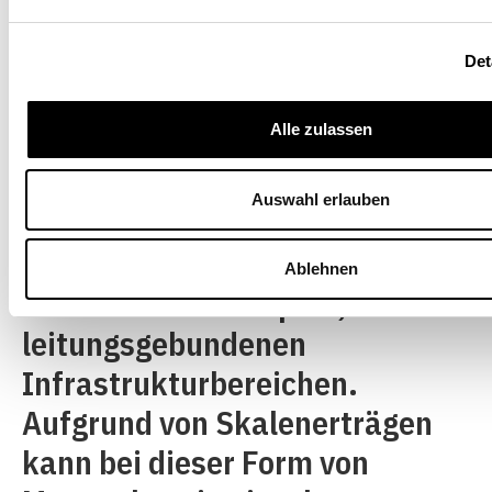
gibt, bei denen eine staatliche
Regelung zu einer höheren
Det
Wohlfahrt – respektive einer
Alle zulassen
besseren Funktionsfähigkeit
von Märkten – führen kann. Zu
Auswahl erlauben
den bekannten Formen von
Marktversagen gehören
Ablehnen
«natürliche» Monopole, etwa in
­leitungsgebundenen
Infrastrukturbereichen.
Aufgrund von Skalenerträgen
kann bei dieser Form von