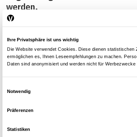
werden.
Regulierungstheorie als Wegweiser
Ihre Privatsphäre ist uns wichtig
Die Website verwendet Cookies. Diese dienen statistische
ermöglichen es, Ihnen Leseempfehlungen zu machen. Pers
Daten sind anonymisiert und werden nicht für Werbezwecke
Eine Wegweisung zur
Güterabwägung zwischen
Einwilligungsauswahl
Kosten und Nutzen der
Notwendig
Regulierung gibt die
Regulierungstheorie. Diese geht
Präferenzen
davon aus, dass es bestimmte
Statistiken
Formen von Marktversagen