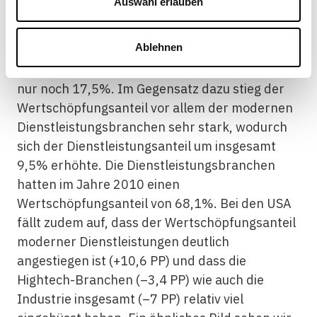
Auswahl erlauben
allem bei den Lowtech-, aber auch bei den
Hightech-Industrien; der Industriebereich
Ablehnen
verlor insgesamt 9,4 PP, und sein
Wertschöpfungsanteil betrug im Jahre 2010
nur noch 17,5%. Im Gegensatz dazu stieg der
Wertschöpfungsanteil vor allem der modernen
Dienstleistungsbranchen sehr stark, wodurch
sich der Dienstleistungsanteil um insgesamt
9,5% erhöhte. Die Dienstleistungsbranchen
hatten im Jahre 2010 einen
Wertschöpfungsanteil von 68,1%. Bei den USA
fällt zudem auf, dass der Wertschöpfungsanteil
moderner Dienstleistungen deutlich
angestiegen ist (+10,6 PP) und dass die
Hightech-Branchen (–3,4 PP) wie auch die
Industrie insgesamt (–7 PP) relativ viel