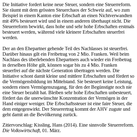
Die Initiative fordert keine neue Steuer, sondern eine Steuerreform.
Sie räumt mit dem grössten Steuerchaos der Schweiz auf, wo zum
Beispiel in einem Kanton eine Erbschaft an einen Nichtverwandten
mit 49% besteuert wird und in einem anderen überhaupt nicht. Die
Steuerreform bewirkt, dass hohe und sehr hohe Erbschaften erstmals
besteuert werden, während viele kleinere Erbschaften steuerfrei
werden.
Der an den Ehepartner gehende Teil des Nachlasses ist steuerfrei.
Darüber hinaus gilt ein Freibetrag von 2 Mio. Franken. Weil beim
Nachlass des überlebenden Ehepartners auch wieder ein Freibetrag
in derselben Höhe gilt, können sogar bis zu 4 Mio. Franken
steuerfrei auf die nächste Generation übertragen werden. Die
Initiative schont damit kleine und mittlere Erbschaften und fördert so
die Vermögensbildung im Mittelstand. Sie besteuert keine Leistung,
sondern einen Vermögenszugang, für den der Begünstigte noch nie
eine Steuer bezahlt hat. Bleiben sehr hohe Erbschaften unbesteuert,
fördert das die unerwünschte Konzentration der Vermögen in der
Hand einiger weniger. Die Erbschaftssteuer ist eine faire Steuer, die
dem entgegenwirkt. Der Steuerertrag kommt der AHV zugute und
geht damit an die Bevölkerung zurück.
Zitiervorschlag: Kissling, Hans (2014). Eine sinnvolle Steuerreform.
Die Volkswirtschaft
, 01. März.