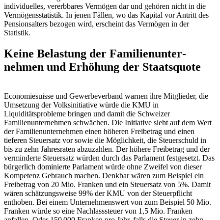
individuelles, vererbbares Vermögen dar und gehören nicht in die
Vermögensstatistik. In jenen Fällen, wo das Kapital vor ­Antritt des
Pensionsalters bezogen wird, erscheint das Vermögen in der
Statistik.
Keine Belastung der Familienunter­
nehmen und Erhöhung der Staatsquote
Economiesuisse und Gewerbeverband warnen ihre Mitglieder, die
Umsetzung der Volksinitiative würde die KMU in
Liquiditätsprobleme bringen und damit die Schweizer
Familienunternehmen schwächen. Die Initiative sieht auf dem Wert
der Familienunternehmen einen höheren Freibetrag und einen
tieferen Steuersatz vor sowie die Möglichkeit, die Steuerschuld in
bis zu zehn Jahresraten abzuzahlen. Der höhere Freibetrag und der
verminderte Steuersatz würden durch das Parlament festgesetzt. Das
bürgerlich dominierte Parlament würde ohne Zweifel von dieser
Kompetenz Gebrauch machen. Denkbar wären zum Beispiel ein
Freibetrag von 20 Mio. Franken und ein Steuersatz von 5%. Damit
wären schätzungsweise 99% der KMU von der Steuerpflicht
enthoben. Bei einem Unternehmenswert von zum Beispiel 50 Mio.
Franken würde so eine Nachlasssteuer von 1,5 Mio. Franken
anfallen. Oder 150 000 Franken pro Jahr, falls die Steuer in zehn