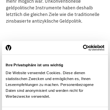
mehr möglich war. Unkonventionelle
geldpolitische Instrumente haben deshalb
letztlich die gleichen Ziele wie die traditionelle
zinsbasierte antizyklische Geldpolitik.
Die Grenzen der Geldpolitik
Der Auftrag zur Gewährleistung der
Ihre Privatsphäre ist uns wichtig
Preisstabilität bedeutet
im Normalfall
, dass die
Die Website verwendet Cookies. Diese dienen
Zentralbank ihre Instrumente für eine
statistischen Zwecken und ermöglichen es, Ihnen
Leseempfehlungen zu machen. Personenbezogene
antizyklische Geldpolitik einsetzt. Es kann
Daten sind anonymisiert und werden nicht für
jedoch Situationen geben, in denen die
Werbezwecke verwendet.
Entwicklung von Konjunktur und Teuerung nicht
die gleiche geldpolitische Reaktion verlangt.