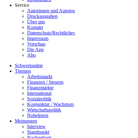
Service
Autorinnen und Autoren
Druckausgaben
Über uns
Kontakt
Datenschutz/Rechtliches
Impressum
Vorschau
Die App
Abo
Schwerpunkte
Themen
Arbeitsmarkt
Finanzen / Steuern
Finanzmärkte
International
Sozialpolitik
Konjunktur / Wachstum
Wirtschaftspolitik
Nobelpreis
Meinungen
Interview
Standpunkt
Nachgefragt