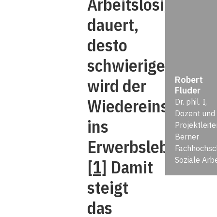
Arbeitslosigkeit
dauert,
desto
schwieriger
Robert
wird der
Fluder
Wiedereinstieg
Dr. phil. I,
Dozent und
ins
Projektleiter
Berner
Erwerbsleben.
Fachhochsc
Soziale Arbe
[1]
Damit
steigt
das