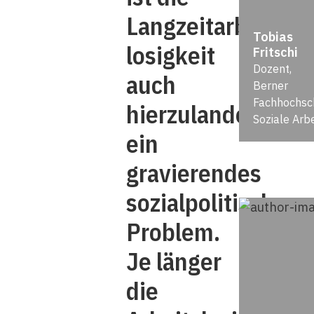
Langzeitarbeits­
Tobias
losigkeit
Fritschi
Dozent,
auch
Berner
Fachhochsc
hierzulande
Soziale Arbe
ein
gravierendes
sozialpolitisches
Problem.
Je länger
die