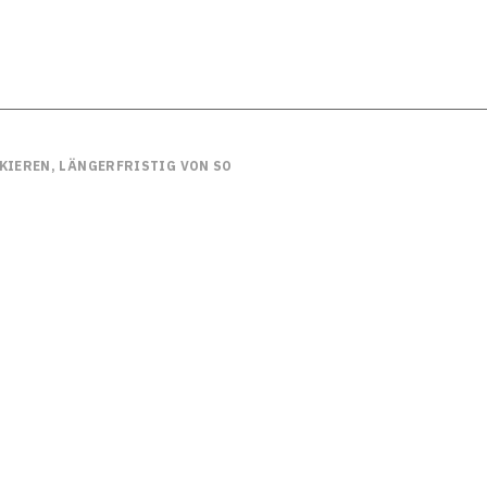
KIEREN, LÄNGERFRISTIG VON SOZIALLEISTUNGEN ABHÄNGIG ZU WE