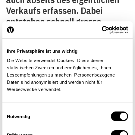
Verkaufs erfassen. Dabei
entstehen schnell grosse
Datenmengen, die für
Auswertungszwecke verdichtet
und angereichert werden
Ihre Privatsphäre ist uns wichtig
Die Website verwendet Cookies. Diese dienen
müssen. Die Verarbeitung
statistischen Zwecken und ermöglichen es, Ihnen
dieser Daten erfordert spezielle
Leseempfehlungen zu machen. Personenbezogene
Daten sind anonymisiert und werden nicht für
Analysewerkzeuge. Die
Werbezwecke verwendet.
Informationen über Benutzer
eines Webauftritts und deren
Einwilligungsauswahl
Verhalten können unmittelbar
Notwendig
umgesetzt werden, um ihren