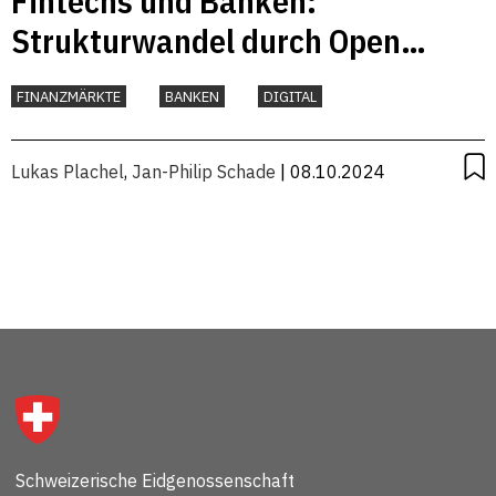
Fintechs und Banken:
Strukturwandel durch Open
Banking
FINANZMÄRKTE
BANKEN
DIGITAL
Lukas Plachel
,
Jan-Philip Schade
| 08.10.2024
Schweizerische Eidgenossenschaft