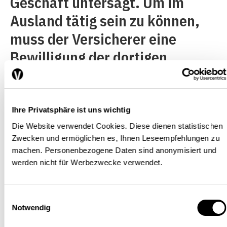
Geschäft untersagt. Um im
Ausland tätig sein zu können,
muss der Versicherer eine
Bewilligung der dortigen
Aufsichtsbehörde einholen.
Denn das
Versicherungsabkommen
Ihre Privatsphäre ist uns wichtig
zwischen der Schweiz und der
Die Website verwendet Cookies. Diese dienen statistischen
Zwecken und ermöglichen es, Ihnen Leseempfehlungen zu
EU statuiert nur die
machen. Personenbezogene Daten sind anonymisiert und
Niederlassungsfreiheit und ist
werden nicht für Werbezwecke verwendet.
zudem auf die
Einwilligungsauswahl
Schadensversicherung
Notwendig
beschränkt.