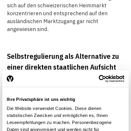
sich auf den schweizerischen Heimmarkt
konzentrieren und entsprechend auf den
ausländischen Marktzugang gar nicht
angewiesen sind.
Selbstregulierung als Alternative zu
einer direkten staatlichen Aufsicht
Jede neue Regulierung im Finanzmarktbereich
Ihre Privatsphäre ist uns wichtig
muss folglich der Heterogenität der Branche
Rechnung tragen, wenn sie nicht zu einer
Die Website verwendet Cookies. Diese dienen
statistischen Zwecken und ermöglichen es, Ihnen
Bevorzugung der grossen Anbieter und damit
Leseempfehlungen zu machen. Personenbezogene
zu einer Wettbewerbsverzerrung führen soll.
Daten sind anonymisiert und werden nicht für