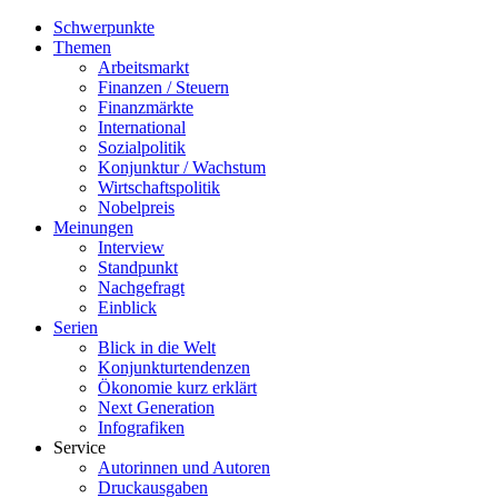
Schwerpunkte
Themen
Arbeitsmarkt
Finanzen / Steuern
Finanzmärkte
International
Sozialpolitik
Konjunktur / Wachstum
Wirtschaftspolitik
Nobelpreis
Meinungen
Interview
Standpunkt
Nachgefragt
Einblick
Serien
Blick in die Welt
Konjunkturtendenzen
Ökonomie kurz erklärt
Next Generation
Infografiken
Service
Autorinnen und Autoren
Druckausgaben