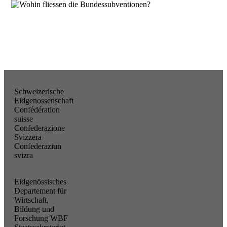
Schweizerische
Eidgenossenschaft
Confédération
suisse
Confederazione
Svizzera
Confederaziun
svizra
Eidgenössisches
Departement für
Wirtschaft,
Bildung und
Forschung WBF