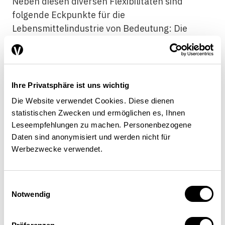
Neben diesen diversen Flexibilitäten sind
folgende Eckpunkte für die
Lebensmittelindustrie von Bedeutung: Die
Zusammenfassung von einzelnen Rohstoffen zu
sogenannten Halbfabrikaten ist nicht zulässig.
Denn sonst würden ausländische Rohstoffe in
einem schweizerischen Halbfabrikat als
Ihre Privatsphäre ist uns wichtig
schweizerisch angerechnet (z. B. würde Kakao
Die Website verwendet Cookies. Diese dienen
im Halbfabrikat Schokolade als schweizerisch
statistischen Zwecken und ermöglichen es, Ihnen
gelten). Zudem wird normales Trinkwasser
Leseempfehlungen zu machen. Personenbezogene
nicht zur Ermittlung des Swissness-Anteils
Daten sind anonymisiert und werden nicht für
angerechnet (mit Ausnahme von Quell- und
Werbezwecke verwendet.
Mineralwasser), um eine «Verwässerung» der
Swissness zu vermeiden.
Einwilligungsauswahl
Notwendig
Für die einzelnen Unternehmen soll die
Umsetzung der neuen Swissness-Regeln