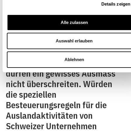
Details zeigen
gegenüber ihren Investoren
rechtfertigen: Zentral sind die
Alle zulassen
wegen des starken Schweizer
Frankens hohen
Auswahl erlauben
Produktionskosten sowie die
Ablehnen
Steuern. Diese Kosten jedoch
dürfen ein gewisses Ausmass
nicht überschreiten. Würden
die speziellen
Besteuerungsregeln für die
Auslandaktivitäten von
Schweizer Unternehmen