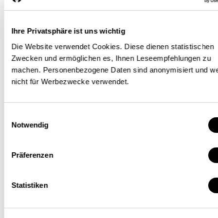
Ihre Privatsphäre ist uns wichtig
International vergleichbare
Die Website verwendet Cookies. Diese dienen statistischen
Zwecken und ermöglichen es, Ihnen Leseempfehlungen zu
steuerliche Konditionen bieten
machen. Personenbezogene Daten sind anonymisiert und w
nicht für Werbezwecke verwendet.
Die Schweizer Industrie möchte
Tätigkeiten wie Forschung und
Einwilligungsauswahl
Entwicklung sowie
Notwendig
Konzernleitungsfunktionen
Präferenzen
weiterhin in der Schweiz
ausüben. Dabei müssen die
Statistiken
Unternehmen allerdings
gewisse Kostenfaktoren