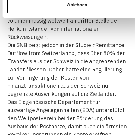
diesen Diskussionen unmittelbar betroffen,
Ablehnen
steht es doch nach Russland und Saudi-Arabien
volumenmässig weltweit an dritter Stelle der
Herkunftsländer von internationalen
Rückweisungen.
Die SNB zeigt jedoch in der Studie «Remittance
Outflow from Switzerland», dass über 80% der
Transfers aus der Schweiz in die angrenzenden
Länder fliessen. Daher hätte eine Regulierung
zur Verringerung der Kosten von
Finanztransaktionen aus der Schweiz nur
begrenzte Auswirkungen auf die Zielländer.
Das Eidgenössische Departement für
auswärtige Angelegenheiten (EDA) unterstützt
den Weltpostverein bei der Förderung des
Ausbaus der Postnetze, damit auch die ärmsten
Bevölkerungsgruppen ein Konto eröffnen