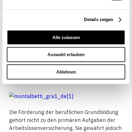
Lebenshaltungskosten während der
Ausbildung nicht gedeckt, können
Erwachsene finanzielle Unterstützung
Details zeigen
beantragen (Stipendien, Darlehen). Die
Regelungen hinsichtlich der
Alle zulassen
Anspruchsberechtigung und der Beitragshöhe
divergieren dabei zwischen den Kantonen
Auswahl erlauben
(siehe
Grafik 1).
Sind diese
Ausbildungsbeiträge nicht existenzsichernd,
kann die Sozialhilfe subsidiär Zahlungen
Ablehnen
ausrichten.
Die Förderung der beruflichen Grundbildung
gehört nicht zu den primären Aufgaben der
Arbeitslosenversicherung. Sie gewährt jedoch