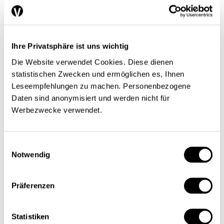
während der Ausbildung kommt eine
bedeutende Rolle zu. Erwachsene benötigen
individuelle Unterstützung, nicht nur bei der
Ausbildungswahl. Gerade bildungsferne
Ihre Privatsphäre ist uns wichtig
Personen sind auch auf ein Lerncoaching
Die Website verwendet Cookies. Diese dienen
angewiesen.
statistischen Zwecken und ermöglichen es, Ihnen
Leseempfehlungen zu machen. Personenbezogene
Daten sind anonymisiert und werden nicht für
Finanzierungshilfen –
Werbezwecke verwendet.
wichtig für Erwachsene
Einwilligungsauswahl
Notwendig
Ein weiterer Aspekt ist die Finanzierung: Für
Auszubildende im Erwachsenenalter ist es
Präferenzen
wichtig, dass das Einkommen die
Lebenshaltungskosten decken kann. Sind die
Statistiken