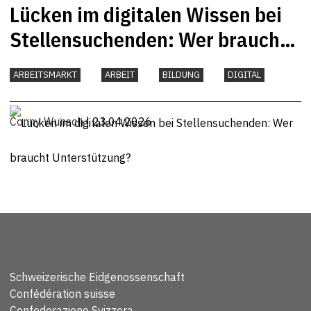
Lücken im digitalen Wissen bei
Stellensuchenden: Wer braucht
Unterstützung?
ARBEITSMARKT
ARBEIT
BILDUNG
DIGITAL
Conny Wunsch
| 23.04.2026
Schweizerische Eidgenossenschaft
Confédération suisse
Confederazione Svizzera