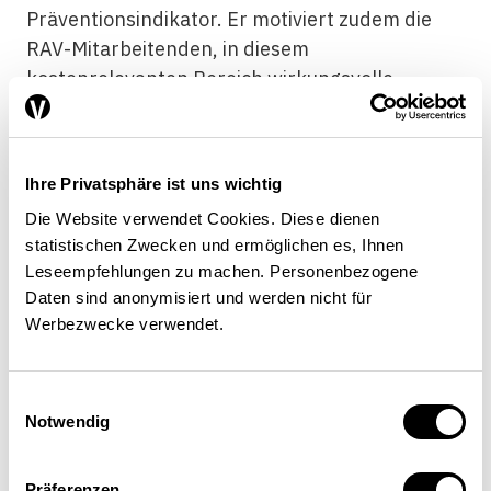
Präventionsindikator. Er motiviert zudem die
RAV-Mitarbeitenden, in diesem
kostenrelevanten Bereich wirkungsvolle
Aktivitäten zu lancieren. Wir unterstützen
deshalb seine Einführung. Auch bei
Massenentlassungen hat sich gezeigt, dass die
Ihre Privatsphäre ist uns wichtig
aufgebauten Kontakte zu Arbeitgebern ein
Die Website verwendet Cookies. Diese dienen
entscheidender Vertrauensfaktor sind. So kann
statistischen Zwecken und ermöglichen es, Ihnen
nach Ablauf des Konsultationsverfahrens die
Leseempfehlungen zu machen. Personenbezogene
Vermittlungsarbeit ohne Verzug aufgenommen
Daten sind anonymisiert und werden nicht für
werden. Der befürchtete Fehlanreiz, dass RAV-
Werbezwecke verwendet.
Dienstleistungen verstärkt bei Fällen
beansprucht werden, die ohne die öffentliche
Einwilligungsauswahl
Hand gelöst werden könnten, ist aus unserer
Notwendig
Sicht nicht relevant. Der Markt spielt auch hier.
Die engmaschigen Kontakte zwischen
Präferenzen