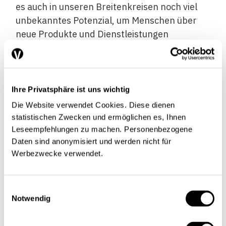
es auch in unseren Breitenkreisen noch viel
unbekanntes Potenzial, um Menschen über
neue Produkte und Dienstleistungen
glücklicher zu machen.
Die Volkswirtschaft:
Warum braucht eine
Volkswirtschaft Wirtschaftswachstum?
Ihre Privatsphäre ist uns wichtig
Binswanger:
Beim Wohlstandsniveau der
Die Website verwendet Cookies. Diese dienen
Schweiz ist die Frage berechtigt. Das
statistischen Zwecken und ermöglichen es, Ihnen
Wachstum macht die Menschen nicht
Leseempfehlungen zu machen. Personenbezogene
Daten sind anonymisiert und werden nicht für
zufriedener, wie die Forschung zeigt. Auf der
Werbezwecke verwendet.
anderen Seite würde die Wirtschaft ohne
Wachstum nicht funktionieren. Firmen können
längerfristig nur Gewinne machen, wenn die
Einwilligungsauswahl
Wirtschaft real wächst. Stellen wir uns die
Notwendig
Wirtschaft als Kuchen vor. Wenn jemand mehr
verdient, muss zwangsläufig ein anderer