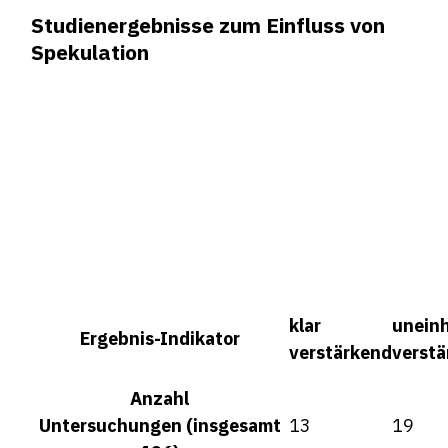
Studienergebnisse zum Einfluss von
Spekulation
klar
uneinh
Ergebnis-Indikator
verstärkend
verst
Anzahl
Untersuchungen
(insgesamt
13
19