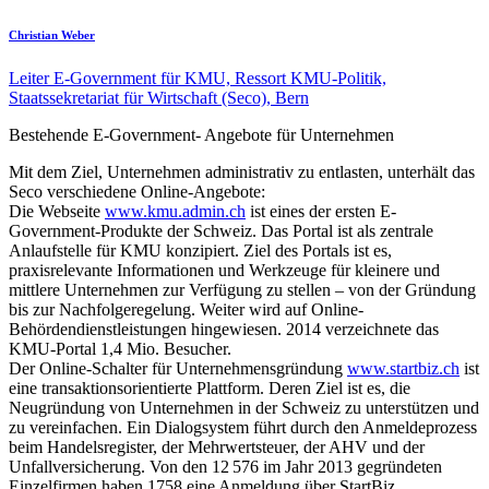
Christian Weber
Leiter E-Government für KMU, Ressort KMU-Politik,
Staatssekretariat für Wirtschaft (Seco), Bern
Bestehende E-Government- Angebote für Unternehmen
Mit dem Ziel, Unternehmen administrativ zu entlasten, unterhält das
Seco verschiedene Online-Angebote:
Die Webseite
www.kmu.admin.ch
ist eines der ersten E-
Government-Produkte der Schweiz. Das Portal ist als zentrale
Anlaufstelle für KMU konzipiert. Ziel des Portals ist es,
praxisrelevante Informationen und Werkzeuge für kleinere und
mittlere Unternehmen zur Verfügung zu stellen – von der Gründung
bis zur Nachfolgeregelung. Weiter wird auf Online-
Behördendienstleistungen hingewiesen. 2014 verzeichnete das
KMU-Portal 1,4 Mio. Besucher.
Der Online-Schalter für Unter­nehmens­grün­dung
www.startbiz.ch
ist
eine trans­­aktions­orientierte Plattform. Deren Ziel ist es, die
Neugründung von Unternehmen in der Schweiz zu unterstützen und
zu vereinfachen. Ein Dialogsystem führt durch den Anmeldeprozess
beim Handelsregister, der Mehrwertsteuer, der AHV und der
Unfallversicherung. Von den 12 576 im Jahr 2013 gegründeten
Einzelfirmen haben 1758 eine Anmeldung über StartBiz