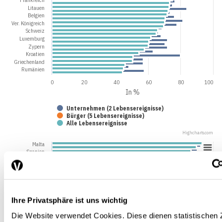
Litauen
Belgien
Ver. Königreich
Schweiz
Luxemburg
Zypern
Kroatien
Griechenland
Rumänien
0
20
40
60
80
100
In %
Unternehmen (2 Lebensereignisse)
Bürger (5 Lebensereignisse)
Alle Lebensereignisse
Highcharts.com
Malta
Spanien
Irland
Türkei
Schweden
Dänemark
Norwegen
Frankreich
Ihre Privatsphäre ist uns wichtig
Litauen
Belgien
Die Website verwendet Cookies. Diese dienen statistischen
Ver. Königreich