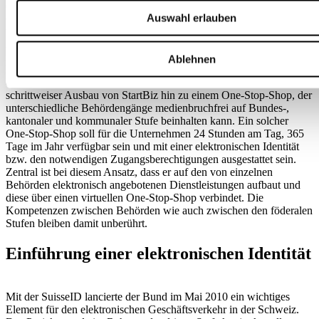
dass die Unternehmen dieselben Informationen mehrfach
Auswahl erlauben
(elektronisch oder auf Papier) eingeben müssen. Dies ist komplex,
unnötig, kostet Zeit und Geld.
Abhilfe schaffen E-Government-Lösungen wie StartBiz (siehe
Kasten 1), wo die Unternehmen heute für die Anmeldung bei
Ablehnen
Handelsregister, Mehrwertsteuer, AHV und Unfallversicherung auf
denselben Datenbestand zurückgreifen. Ziel ist deshalb ein
schrittweiser Ausbau von StartBiz hin zu einem One-Stop-Shop, der
unterschiedliche Behördengänge medienbruchfrei auf Bundes-,
kantonaler und kommunaler Stufe beinhalten kann. Ein solcher
One-Stop-Shop soll für die Unternehmen 24 Stunden am Tag, 365
Tage im Jahr verfügbar sein und mit einer elektronischen Identität
bzw. den notwendigen Zugangsberechtigungen ausgestattet sein.
Zentral ist bei diesem Ansatz, dass er auf den von einzelnen
Behörden elektronisch angebotenen Dienstleistungen aufbaut und
diese über einen virtuellen One-Stop-Shop verbindet. Die
Kompetenzen zwischen Behörden wie auch zwischen den föderalen
Stufen bleiben damit unberührt.
Einführung einer elektronischen Identität
Mit der SuisseID lancierte der Bund im Mai 2010 ein wichtiges
Element für den elektronischen Geschäftsverkehr in der Schweiz.