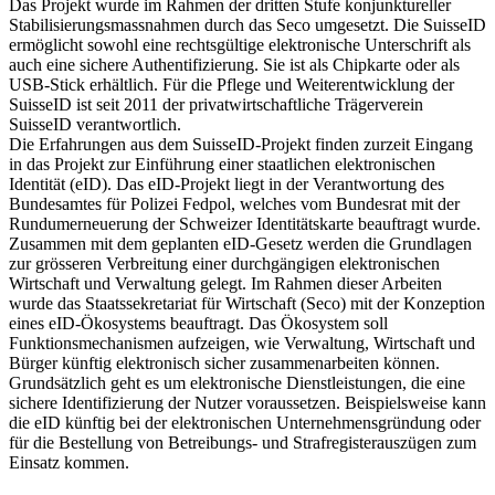
Das Projekt wurde im Rahmen der dritten Stufe konjunktureller
Stabilisierungsmassnahmen durch das Seco umgesetzt. Die SuisseID
ermöglicht sowohl eine rechtsgültige elektronische Unterschrift als
auch eine sichere Authentifizierung. Sie ist als Chipkarte oder als
USB-Stick erhältlich. Für die Pflege und Weiterentwicklung der
SuisseID ist seit 2011 der privatwirtschaftliche Trägerverein
SuisseID verantwortlich.
Die Erfahrungen aus dem SuisseID-Projekt finden zurzeit Eingang
in das Projekt zur Einführung einer staatlichen elektronischen
Identität (eID). Das eID-Projekt liegt in der Verantwortung des
Bundesamtes für Polizei Fedpol, welches vom Bundesrat mit der
Rundumerneuerung der Schweizer Identitätskarte beauftragt wurde.
Zusammen mit dem geplanten eID-Gesetz werden die Grundlagen
zur grösseren Verbreitung einer durchgängigen elektronischen
Wirtschaft und Verwaltung gelegt. Im Rahmen dieser Arbeiten
wurde das Staatssekretariat für Wirtschaft (Seco) mit der Konzeption
eines eID-Ökosystems beauftragt. Das Ökosystem soll
Funktionsmechanismen aufzeigen, wie Verwaltung, Wirtschaft und
Bürger künftig elektronisch sicher zusammenarbeiten können.
Grundsätzlich geht es um elektronische Dienstleistungen, die eine
sichere Identifizierung der Nutzer voraussetzen. Beispielsweise kann
die eID künftig bei der elektronischen Unternehmensgründung oder
für die Bestellung von Betreibungs- und Strafregisterauszügen zum
Einsatz kommen.