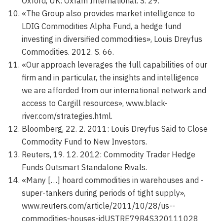
Oxford, UK: Oxfam International. S. 29.
«The Group also provides market intelligence to
LDIG Commodities Alpha Fund, a hedge fund
investing in diversified commodities», Louis Dreyfus
Commodities. 2012. S. 66.
«Our approach leverages the full capabilities of our
firm and in particular, the insights and intelligence
we are afforded from our international network and
access to Cargill resources», www.black-
river.com/strategies.html.
Bloomberg, 22. 2. 2011: Louis Dreyfus Said to Close
Commodity Fund to New Investors.
Reuters, 19. 12. 2012: Commodity Trader Hedge
Funds Outsmart Standalone Rivals.
«Many […] hoard commodities in warehouses and ­
super-tankers during periods of tight supply»,
www.reuters.com/article/2011/10/28/us-­
commodities-houses-idUSTRE79R4S320111028