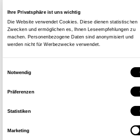
von Hafenanlagen, Silos, Lagerhallen, Schiffen,
Ihre Privatsphäre ist uns wichtig
Eisenbahnen und Verarbeitungsanlagen
Die Website verwendet Cookies. Diese dienen statistischen
verfügen die grossen Agrarrohstoffhändler
Zwecken und ermöglichen es, Ihnen Leseempfehlungen zu
auch über das Potenzial, die Preisbildung auf
machen. Personenbezogene Daten sind anonymisiert und
den realen Märkten zu beeinflussen (siehe
werden nicht für Werbezwecke verwendet.
Tabelle 1
). Dies wird durch die relativ geringen
Handelsvolumina von wenigen Dutzend
Milliarden Dollar zusätzlich erleichtert. Gemäss
Einwilligungsauswahl
Notwendig
einer Reuters-Analyse machen die
Rohstoffhändler zumindest von ihren riesigen
Lagerkapazitäten strategischen Gebrauch:
Präferenzen
«Viele horten Rohstoffe während Perioden mit
Angebotsknappheit in Lagerhäusern und auf
Statistiken
Riesenschiffen.»
[14]
Marketing