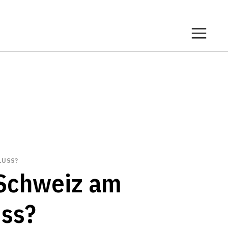
LUSS?
r Schweiz am
uss?