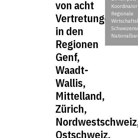
von acht
Koordinator
Regionale
Vertretungen
Wirtschafts
in den
Schweizeris
Nationalban
Regionen
Genf,
Waadt-
Wallis,
Mittelland,
Zürich,
Nordwestschweiz
Ostschweiz,