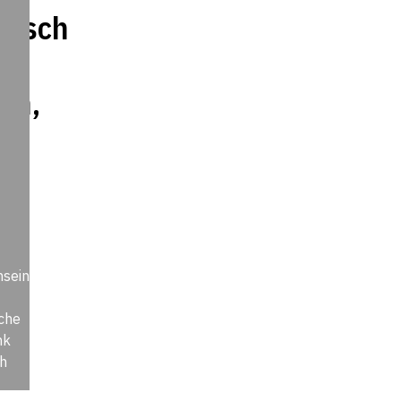
ausch
en,
nseinheit
che
nk
ch