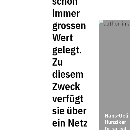
schon
immer
grossen
Wert
gelegt.
Zu
diesem
Zweck
verfügt
sie über
Hans-Ueli
ein Netz
Hunziker
Dr. rer. pol.,