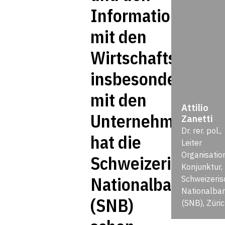
Informationsaust
mit den
Wirtschaftsakteur
insbesondere
mit den
Attilio
Unternehmen,
Zanetti
Dr. rer. pol.,
hat die
Leiter
Organisatio
Schweizerische
Konjunktur,
Nationalbank
Schweizeris
Nationalba
(SNB)
(SNB), Züri