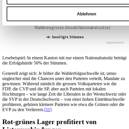
10
Ablehnen
0
1
2
3
4
5
6
7
8
10
11
12
15
18
26
34
Wahlkreisgrösse (Anzahl Nationalratssitze)
benötigte Stimmen
Highcharts.com
Lesebeispiel: In einem Kanton mit nur einem Nationalratssitz beträgt
die Erfolgshürde 50% der Stimmen.
Generell zeigt sich: Je höher die Wahlerfolgsschwelle ist, umso
ungleicher sind die Chancen unter den Parteien verteilt, Mandate zu
gewinnen. Während nämlich die grossen Volksparteien wie die
FDP, die CVP und die SP, aber auch Parteien mit lokalen
Hochburgen – wie lange Zeit die Liberalen in der Westschweiz oder
die SVP in der Deutschschweiz – von einer hohen Eintrittsschwelle
profitieren, gehören kleinere Parteien wie etwa die Grünen oder die
EVP zu den Verlierern.
[11]
Rot-grünes Lager profitiert von