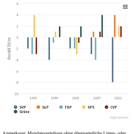
6
4
2
0
Anzahl Sitze
-2
-4
-6
-8
-10
1995
1999
2003
2007
2011
SVP
GLP
FDP
SPS
CVP
Grüne
Highcharts.com
Anmerkung: Mandatsverteilung ohne überparteiliche Listen- oder