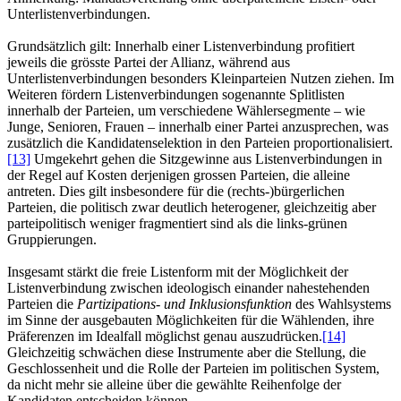
Unterlistenverbindungen.
Grundsätzlich gilt: Innerhalb einer Listenverbindung profitiert
jeweils die grösste Partei der Allianz, während aus
Unterlistenverbindungen besonders Kleinparteien Nutzen ziehen. Im
Weiteren fördern Listenverbindungen sogenannte Splitlisten
innerhalb der Parteien, um verschiedene Wählersegmente – wie
Junge, Senioren, Frauen – innerhalb einer Partei anzusprechen, was
zusätzlich die Kandidatenselektion in den Parteien proportionalisiert.
[13]
Umgekehrt gehen die Sitzgewinne aus Listenverbindungen in
der Regel auf Kosten derjenigen grossen Parteien, die alleine
antreten. Dies gilt insbesondere für die (rechts-)bürgerlichen
Parteien, die politisch zwar deutlich heterogener, gleichzeitig aber
parteipolitisch weniger fragmentiert sind als die links-grünen
Gruppierungen.
Insgesamt stärkt die freie Listenform mit der Möglichkeit der
Listenverbindung zwischen ideologisch einander nahestehenden
Parteien die
Partizipations- und Inklusionsfunktion
des Wahlsystems
im Sinne der ausgebauten Möglichkeiten für die Wählenden, ihre
Präferenzen im Idealfall möglichst genau auszudrücken.
[14]
Gleichzeitig schwächen diese Instrumente aber die Stellung, die
Geschlossenheit und die Rolle der Parteien im politischen System,
da nicht mehr sie alleine über die gewählte Reihenfolge der
Kandidaten entscheiden können.