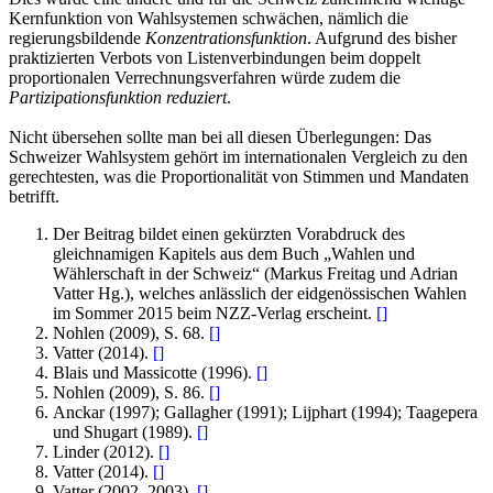
Kernfunktion von Wahlsystemen schwächen, nämlich die
regierungsbildende
Konzentrationsfunktion
. Aufgrund des bisher
praktizierten Verbots von Listenverbindungen beim doppelt
proportionalen Verrechnungsverfahren würde zudem die
Partizipationsfunktion reduziert
.
Nicht übersehen sollte man bei all diesen Überlegungen: Das
Schweizer Wahlsystem gehört im internationalen Vergleich zu den
gerechtesten, was die Proportionalität von Stimmen und Mandaten
betrifft.
Der Beitrag bildet einen gekürzten Vorabdruck des
gleichnamigen Kapitels aus dem Buch „Wahlen und
Wählerschaft in der Schweiz“ (Markus Freitag und Adrian
Vatter Hg.), welches anlässlich der eidgenössischen Wahlen
im Sommer 2015 beim NZZ-Verlag erscheint.
[
]
Nohlen (2009), S. 68.
[
]
Vatter (2014).
[
]
Blais und Massicotte (1996).
[
]
Nohlen (2009), S. 86.
[
]
Anckar (1997); Gallagher (1991); Lijphart (1994); Taagepera
und Shugart (1989).
[
]
Linder (2012).
[
]
Vatter (2014).
[
]
Vatter (2002, 2003).
[
]