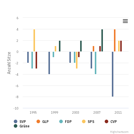
6
4
2
0
Anzahl Sitze
-2
-4
-6
-8
-10
1995
1999
2003
2007
2011
SVP
GLP
FDP
SPS
CVP
Grüne
Highcharts.com