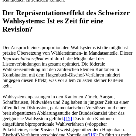
Der Repräsentationseffekt des Schweizer
Wahlsystems: Ist es Zeit für eine
Revision?
Der Anspruch eines proportionalen Wahlsystems ist die möglichst
präzise Übersetzung von Wählerstimmen- in Mandatsanteile. Dieser
Repräsentationseffekt
wird durch die Möglichkeit der
Listenverbindungen insgesamt optimiert. Die föderale
Wahlkreiseinteilung mit den zahlreichen kleinen Kantonen in
Kombination mit dem Hagenbach-Bischof-Verfahren mindert
hingegen diesen Effekt, was vor allem zulasten kleiner Parteien
geht.
Wahlsystemanpassungen in den Kantonen Zürich, Aargau,
Schaffhausen, Nidwalden und Zug haben in jüngster Zeit zu einer
öffentlichen Diskussion, parlamentarischen Vorstössen und einer
breit abgestützten Abklärungsstudie der Bundeskanzlei über das
geeignetste Wahlsystem geführt.
[15]
Das in den Kantonen
eingeführte biproportionale Wahlverfahren («doppelter
Pukelsheim», siehe
Kasten 1
) weist gegenüber dem Hagenbach-
Bischoff-Verfahren verschiedene Vorteile auf
[16]
: Es führt zu mehr