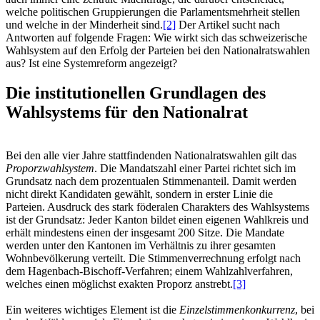
welche politischen Gruppierungen die Parlamentsmehrheit stellen
und welche in der Minderheit sind.
[2]
Der Artikel sucht nach
Antworten auf folgende Fragen: Wie wirkt sich das schweizerische
Wahlsystem auf den Erfolg der Parteien bei den Nationalratswahlen
aus? Ist eine Systemreform angezeigt?
Die institutionellen Grundlagen des
Wahlsystems für den Nationalrat
Bei den alle vier Jahre stattfindenden Nationalratswahlen gilt das
Proporzwahlsystem
. Die Mandatszahl einer Partei richtet sich im
Grundsatz nach dem prozentualen Stimmenanteil. Damit werden
nicht direkt Kandidaten gewählt, sondern in erster Linie die
Parteien. Ausdruck des stark föderalen Charakters des Wahlsystems
ist der Grundsatz: Jeder Kanton bildet einen eigenen Wahlkreis und
erhält mindestens einen der insgesamt 200 Sitze. Die Mandate
werden unter den Kantonen im Verhältnis zu ihrer gesamten
Wohnbevölkerung verteilt. Die Stimmenverrechnung erfolgt nach
dem Hagenbach-Bischoff-Verfahren; einem Wahlzahlverfahren,
welches einen möglichst exakten Proporz anstrebt.
[3]
Ein weiteres wichtiges Element ist die
Einzelstimmenkonkurrenz
, bei