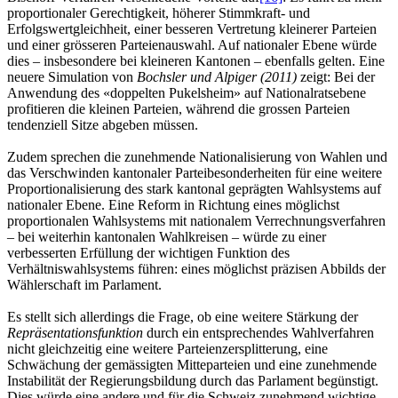
proportionaler Gerechtigkeit, höherer Stimmkraft- und
Erfolgswertgleichheit, einer besseren Vertretung kleinerer Parteien
und einer grösseren Parteienauswahl. Auf nationaler Ebene würde
dies – insbesondere bei kleineren Kantonen – ebenfalls gelten. Eine
neuere Simulation von
Bochsler und Alpiger (2011)
zeigt: Bei der
Anwendung des «doppelten Pukelsheim» auf Nationalratsebene
profitieren die kleinen Parteien, während die grossen Parteien
tendenziell Sitze abgeben müssen.
Zudem sprechen die zunehmende Nationalisierung von Wahlen und
das Verschwinden kantonaler Parteibesonderheiten für eine weitere
Proportionalisierung des stark kantonal geprägten Wahlsystems auf
nationaler Ebene. Eine Reform in Richtung eines möglichst
proportionalen Wahlsystems mit nationalem Verrechnungsverfahren
– bei weiterhin kantonalen Wahlkreisen – würde zu einer
verbesserten Erfüllung der wichtigen Funktion des
Verhältniswahlsystems führen: eines möglichst präzisen Abbilds der
Wählerschaft im Parlament.
Es stellt sich allerdings die Frage, ob eine weitere Stärkung der
Repräsentationsfunktion
durch ein entsprechendes Wahlverfahren
nicht gleichzeitig eine weitere Parteienzersplitterung, eine
Schwächung der gemässigten Mitteparteien und eine zunehmende
Instabilität der Regierungsbildung durch das Parlament begünstigt.
Dies würde eine andere und für die Schweiz zunehmend wichtige