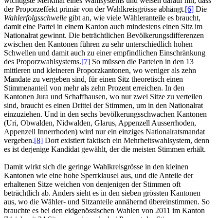
wichtigste Merkmal eines Wahlsystems und weisen darauf hin, dass
der Proporzeffekt primär von der Wahlkreisgrösse abhängt.
[6]
Die
Wahlerfolgsschwelle
gibt an, wie viele Wähleranteile es braucht,
damit eine Partei in einem Kanton auch mindestens einen Sitz im
Nationalrat gewinnt. Die beträchtlichen Bevölkerungsdifferenzen
zwischen den Kantonen führen zu sehr unterschiedlich hohen
Schwellen und damit auch zu einer empfindlichen Einschränkung
des Proporzwahlsystems.
[7]
So müssen die Parteien in den 13
mittleren und kleineren Proporzkantonen, wo weniger als zehn
Mandate zu vergeben sind, für einen Sitz theoretisch einen
Stimmenanteil von mehr als zehn Prozent erreichen. In den
Kantonen Jura und Schaffhausen, wo nur zwei Sitze zu verteilen
sind, braucht es einen Drittel der Stimmen, um in den Nationalrat
einzuziehen. Und in den sechs bevölkerungsschwachen Kantonen
(Uri, Obwalden, Nidwalden, Glarus, Appenzell Ausserrhoden,
Appenzell Innerrhoden) wird nur ein einziges Nationalratsmandat
vergeben.
[8]
Dort existiert faktisch ein Mehrheitswahlsystem, denn
es ist derjenige Kandidat gewählt, der die meisten Stimmen erhält.
Damit wirkt sich die geringe Wahlkreisgrösse in den kleinen
Kantonen wie eine hohe Sperrklausel aus, und die Anteile der
erhaltenen Sitze weichen von denjenigen der Stimmen oft
beträchtlich ab. Anders sieht es in den sieben grössten Kantonen
aus, wo die Wähler- und Sitzanteile annähernd übereinstimmen. So
brauchte es bei den eidgenössischen Wahlen von 2011 im Kanton