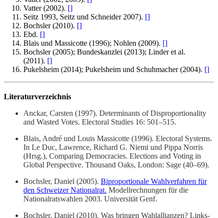
Vatter (2002).
[
]
Seitz 1993, Seitz und Schneider 2007).
[
]
Bochsler (2010).
[
]
Ebd.
[
]
Blais und Massicotte (1996); Nohlen (2009).
[
]
Bochsler (2005); Bundeskanzlei (2013); Linder et al.
(2011).
[
]
Pukelsheim (2014); Pukelsheim und Schuhmacher (2004).
[
]
Literaturverzeichnis
Anckar, Carsten (1997). Determinants of Disproportionality
and Wasted Votes. Electoral Studies 16: 501–515.
Blais, André und Louis Massicotte (1996). Electoral Systems.
In Le Duc, Lawrence, Richard G. Niemi und Pippa Norris
(Hrsg.), Comparing Democracies. Elections and Voting in
Global Perspective. Thousand Oaks, London: Sage (40–69).
Bochsler, Daniel (2005).
Biproportionale Wahlverfahren für
den Schweizer Nationalrat.
Modellrechnungen für die
Nationalratswahlen 2003. Universität Genf.
Bochsler, Daniel (2010). Was bringen Wahlallianzen? Links-