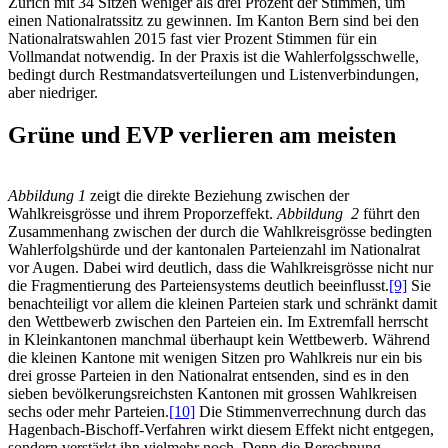
Zürich mit 34 Sitzen weniger als drei Prozent der Stimmen, um
einen Nationalratssitz zu gewinnen. Im Kanton Bern sind bei den
Nationalratswahlen 2015 fast vier Prozent Stimmen für ein
Vollmandat notwendig. In der Praxis ist die Wahlerfolgsschwelle,
bedingt durch Restmandatsverteilungen und Listenverbindungen,
aber niedriger.
Grüne und EVP verlieren am meisten
Abbildung 1
zeigt die direkte Beziehung zwischen der
Wahlkreisgrösse und ihrem Proporzeffekt.
Abbildung 2
führt den
Zusammenhang zwischen der durch die Wahlkreisgrösse bedingten
Wahlerfolgshürde und der kantonalen Parteienzahl im Nationalrat
vor Augen. Dabei wird deutlich, dass die Wahlkreisgrösse nicht nur
die Fragmentierung des Parteiensystems deutlich beeinflusst.
[9]
Sie
benachteiligt vor allem die kleinen Parteien stark und schränkt damit
den Wettbewerb zwischen den Parteien ein. Im Extremfall herrscht
in Kleinkantonen manchmal überhaupt kein Wettbewerb. Während
die kleinen Kantone mit wenigen Sitzen pro Wahlkreis nur ein bis
drei grosse Parteien in den Nationalrat entsenden, sind es in den
sieben bevölkerungsreichsten Kantonen mit grossen Wahlkreisen
sechs oder mehr Parteien.
[10]
Die Stimmenverrechnung durch das
Hagenbach-Bischoff-Verfahren wirkt diesem Effekt nicht entgegen,
sondern verstärkt ihn vielmehr noch. Denn die Berechnung