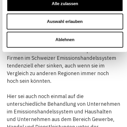
Alle zulassen
höher als die Preise im Europäischen
Emissionshandelssystem bleiben.
Auswahl erlauben
Mit einer schrittweisen Verknüpfung der beiden
Systeme werden sich die Zertifikatepreise für
Ablehnen
Unternehmen jedoch langfristig angleichen. In
diesem Fall dürften die Zertifikatepreise für
Firmen im Schweizer Emissionshandelssystem
tendenziell eher sinken, auch wenn sie im
Vergleich zu anderen Regionen immer noch
hoch sein könnten.
Hier sei auch noch einmal auf die
unterschiedliche Behandlung von Unternehmen
im Emissionshandelssystem und Haushalten
und Unternehmen aus dem Bereich Gewerbe,
Handel und Dienstleistungen unter der