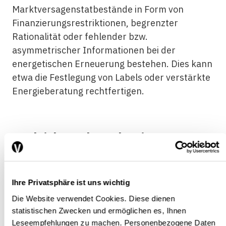
Marktversagenstatbestände in Form von
Finanzierungsrestriktionen, begrenzter
Rationalität oder fehlender bzw.
asymmetrischer Informationen bei der
energetischen Erneuerung bestehen. Dies kann
etwa die Festlegung von Labels oder verstärkte
Energieberatung rechtfertigen.
Angleichung des Schweizer
Emissionshandelssystems
Ihre Privatsphäre ist uns wichtig
Die Website verwendet Cookies. Diese dienen
Die ökonomische Effizienz ist bei der
statistischen Zwecken und ermöglichen es, Ihnen
Umsetzung der Energiestrategie entscheidend
Leseempfehlungen zu machen. Personenbezogene Daten